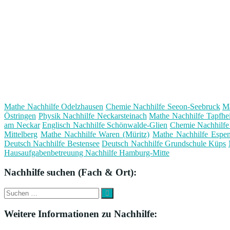
Mathe Nachhilfe Odelzhausen
Chemie Nachhilfe Seeon-Seebruck
Ma
Östringen
Physik Nachhilfe Neckarsteinach
Mathe Nachhilfe Tapfhe
am Neckar
Englisch Nachhilfe Schönwalde-Glien
Chemie Nachhilfe 
Mittelberg
Mathe Nachhilfe Waren (Müritz)
Mathe Nachhilfe Espe
Deutsch Nachhilfe Bestensee
Deutsch Nachhilfe Grundschule Küps
Hausaufgabenbetreuung Nachhilfe Hamburg-Mitte
Nachhilfe suchen (Fach & Ort):
Suche
Suchen
nach:
Weitere Informationen zu Nachhilfe: