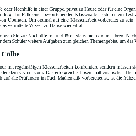
 oder Nachhilfe in einer Gruppe, privat zu Hause oder für eine Organi
fragt. Im Falle einer bevorstehenden Klassenarbeit oder einem Test w
 von Übungen. Um optimal auf eine Klassenarbeit vorbereitet zu sein,
d das vermittelte Wissen zu Hause wiederholt.
ingen Sie zur Nachhilfe mit und lösen sie gemeinsam mit Ihrem Nachhi
bt er dem Schüler weitere Aufgaben zum gleichen Themengebiet, um das W
 Cölbe
nur mit regelmäßigen Klassenarbeiten konfrontiert, sondern müssen si
 oder dem Gymnasium. Das erfolgreiche Lösen mathematischer Themeng
auf alle Prüfungen im Fach Mathematik vorbereitet ist, ist die frühz