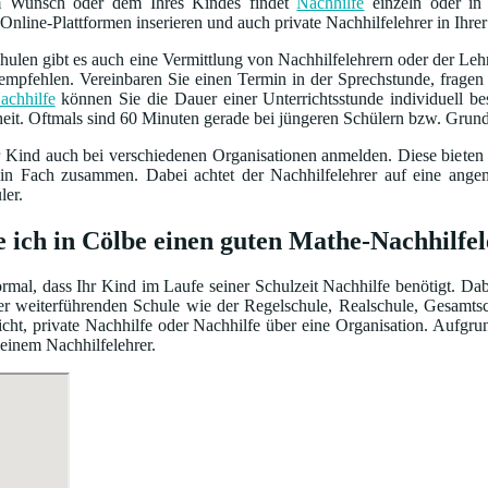
m Wunsch oder dem Ihres Kindes findet
Nachhilfe
einzeln oder in 
Online-Plattformen inserieren und auch private Nachhilfelehrer in Ihrer
ulen gibt es auch eine Vermittlung von Nachhilfelehrern oder der Leh
empfehlen. Vereinbaren Sie einen Termin in der Sprechstunde, frage
achhilfe
können Sie die Dauer einer Unterrichtsstunde individuell 
heit. Oftmals sind 60 Minuten gerade bei jüngeren Schülern bzw. Grun
r Kind auch bei verschiedenen Organisationen anmelden. Diese bieten
ein Fach zusammen. Dabei achtet der Nachhilfelehrer auf eine ang
ler.
e ich in Cölbe einen guten Mathe-Nachhilfe
normal, dass Ihr Kind im Laufe seiner Schulzeit Nachhilfe benötigt. Da
iner weiterführenden Schule wie der Regelschule, Realschule, Gesamt
cht, private Nachhilfe oder Nachhilfe über eine Organisation. Aufgru
 einem Nachhilfelehrer.