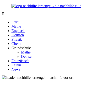
Zurück
zum
Inhalt
Nachhilfe-
Unsere
Lernengel.de
Nachhilfe-
Start
Eule
Mathe
berät
Englisch
Sie
Deutsch
zum
Physik
Thema
Chemie
Nachhilfe
Grundschule
–
Mathe
Damit
Deutsch
Lernen
Französisch
wieder
Latein
Spaß
News
macht!