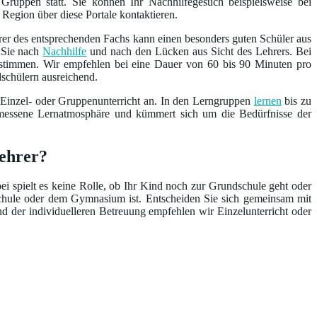
Gruppen statt. Sie können Ihr Nachhilfegesuch beispielsweise bei
 Region über diese Portale kontaktieren.
rer des entsprechenden Fachs kann einen besonders guten Schüler aus
n Sie nach
Nachhilfe
und nach den Lücken aus Sicht des Lehrers. Bei
bestimmen. Wir empfehlen bei eine Dauer von 60 bis 90 Minuten pro
dschülern ausreichend.
 Einzel- oder Gruppenunterricht an. In den Lerngruppen
lernen
bis zu
emessene Lernatmosphäre und kümmert sich um die Bedürfnisse der
lehrer?
bei spielt es keine Rolle, ob Ihr Kind noch zur Grundschule geht oder
schule oder dem Gymnasium ist. Entscheiden Sie sich gemeinsam mit
nd der individuelleren Betreuung empfehlen wir Einzelunterricht oder