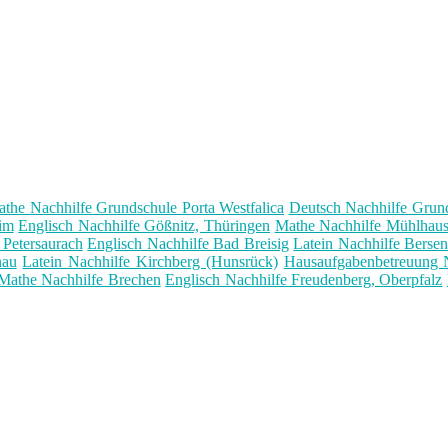
the Nachhilfe Grundschule Porta Westfalica
Deutsch Nachhilfe Grun
im
Englisch Nachhilfe Gößnitz, Thüringen
Mathe Nachhilfe Mühlhaus
Petersaurach
Englisch Nachhilfe Bad Breisig
Latein Nachhilfe Berse
nau
Latein Nachhilfe Kirchberg (Hunsrück)
Hausaufgabenbetreuung N
Mathe Nachhilfe Brechen
Englisch Nachhilfe Freudenberg, Oberpfalz