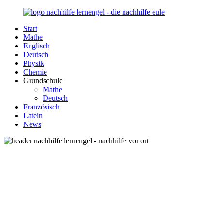
Zurück
zum
Start
Inhalt
Nachhilfe-
Unsere
Mathe
Lernengel.de
Nachhilfe-
Englisch
Eule
Deutsch
berät
Physik
Sie
Chemie
zum
Grundschule
Thema
Mathe
Nachhilfe
Deutsch
–
Französisch
Damit
Latein
Lernen
News
wieder
Spaß
macht!