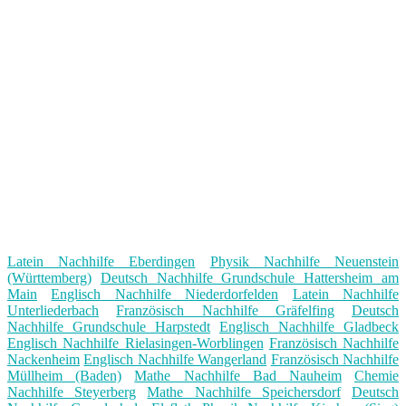
Latein Nachhilfe Eberdingen
Physik Nachhilfe Neuenstein
(Württemberg)
Deutsch Nachhilfe Grundschule Hattersheim am
Main
Englisch Nachhilfe Niederdorfelden
Latein Nachhilfe
Unterliederbach
Französisch Nachhilfe Gräfelfing
Deutsch
Nachhilfe Grundschule Harpstedt
Englisch Nachhilfe Gladbeck
Englisch Nachhilfe Rielasingen-Worblingen
Französisch Nachhilfe
Nackenheim
Englisch Nachhilfe Wangerland
Französisch Nachhilfe
Müllheim (Baden)
Mathe Nachhilfe Bad Nauheim
Chemie
Nachhilfe Steyerberg
Mathe Nachhilfe Speichersdorf
Deutsch