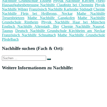
Nachhilfe Grundschule Elsfleth
Physik Nachhilfe Kirchen (Sieg)
Hausaufgabenbetreuung Nachhilfe Claußnitz bei Chemnitz
Physik
Nachhilfe Wilster
Französisch Nachhilfe Karlsruhe Südstadt
Chemie
Nachhilfe Flein bei Heilbronn, Neckar
Mathe Nachhilfe
Treuenbrietzen
Mathe Nachhilfe Gangkofen
Mathe Nachhilfe
Grundschule Rintheim
Physik Nachhilfe Haar bei München
Englisch Nachhilfe Altenstadt, Iller
Chemie Nachhilfe Naurod,
Taunus
Deutsch Nachhilfe Grundschule Kirchheim am Neckar
Französisch Nachhilfe Schnaittach
Mathe Nachhilfe Grundschule
Pfedelbach
Nachhilfe suchen (Fach & Ort):
Suche
Suchen
nach:
Weitere Informationen zu Nachhilfe: