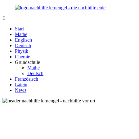
Zurück
zum
Inhalt
Nachhilfe-
Unsere
Lernengel.de
Nachhilfe-
Start
Eule
Mathe
berät
Englisch
Sie
Deutsch
zum
Physik
Thema
Chemie
Nachhilfe
Grundschule
–
Mathe
Damit
Deutsch
Lernen
Französisch
wieder
Latein
Spaß
News
macht!