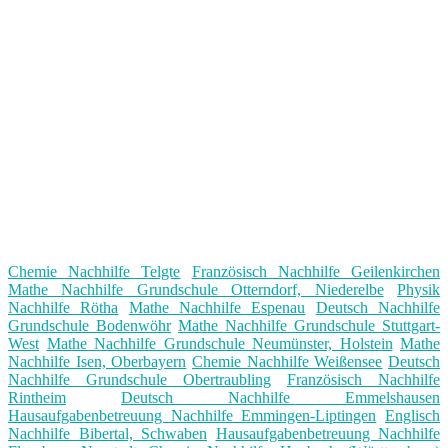
Chemie Nachhilfe Telgte
Französisch Nachhilfe Geilenkirchen
Mathe Nachhilfe Grundschule Otterndorf, Niederelbe
Physik
Nachhilfe Rötha
Mathe Nachhilfe Espenau
Deutsch Nachhilfe
Grundschule Bodenwöhr
Mathe Nachhilfe Grundschule Stuttgart-
West
Mathe Nachhilfe Grundschule Neumünster, Holstein
Mathe
Nachhilfe Isen, Oberbayern
Chemie Nachhilfe Weißensee
Deutsch
Nachhilfe Grundschule Obertraubling
Französisch Nachhilfe
Rintheim
Deutsch Nachhilfe Emmelshausen
Hausaufgabenbetreuung Nachhilfe Emmingen-Liptingen
Englisch
Nachhilfe Bibertal, Schwaben
Hausaufgabenbetreuung Nachhilfe