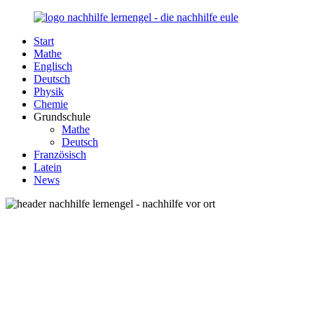
Zurück
zum
Start
Inhalt
Nachhilfe-
Unsere
Mathe
Lernengel.de
Nachhilfe-
Englisch
Eule
Deutsch
berät
Physik
Sie
Chemie
zum
Grundschule
Thema
Mathe
Nachhilfe
Deutsch
–
Französisch
Damit
Latein
Lernen
News
wieder
Spaß
macht!