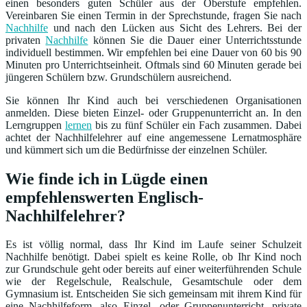
einen besonders guten Schüler aus der Oberstufe empfehlen.
Vereinbaren Sie einen Termin in der Sprechstunde, fragen Sie nach
Nachhilfe
und nach den Lücken aus Sicht des Lehrers. Bei der
privaten
Nachhilfe
können Sie die Dauer einer Unterrichtsstunde
individuell bestimmen. Wir empfehlen bei eine Dauer von 60 bis 90
Minuten pro Unterrichtseinheit. Oftmals sind 60 Minuten gerade bei
jüngeren Schülern bzw. Grundschülern ausreichend.
Sie können Ihr Kind auch bei verschiedenen Organisationen
anmelden. Diese bieten Einzel- oder Gruppenunterricht an. In den
Lerngruppen
lernen
bis zu fünf Schüler ein Fach zusammen. Dabei
achtet der Nachhilfelehrer auf eine angemessene Lernatmosphäre
und kümmert sich um die Bedürfnisse der einzelnen Schüler.
Wie finde ich in Lügde einen
empfehlenswerten Englisch-
Nachhilfelehrer?
Es ist völlig normal, dass Ihr Kind im Laufe seiner Schulzeit
Nachhilfe benötigt. Dabei spielt es keine Rolle, ob Ihr Kind noch
zur Grundschule geht oder bereits auf einer weiterführenden Schule
wie der Regelschule, Realschule, Gesamtschule oder dem
Gymnasium ist. Entscheiden Sie sich gemeinsam mit ihrem Kind für
eine Nachhilfeform, also Einzel- oder Gruppenunterricht, private