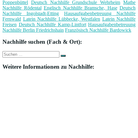
Poppenbüttel
Deutsch Nachhilfe Grundschule Wehrheim
Mathe
Nachhilfe Rödental
Englisch Nachhilfe Bramsche, Hase
Deutsch
Nachhilfe Ingolstadt-Etting
Hausaufgabenbetreuung Nachhilfe
Fernwald
Latein Nachhilfe Lübbecke, Westfalen
Latein Nachhilfe
Freisen
Deutsch Nachhilfe Kamp-Lintfort
Hausaufgabenbetreuung
Nachhilfe Berlin Friedrichshain
Französisch Nachhilfe Bardowick
Nachhilfe suchen (Fach & Ort):
Suche
Suchen
nach:
Weitere Informationen zu Nachhilfe: