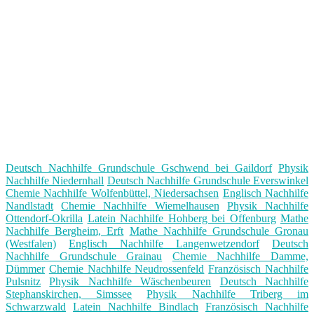
Deutsch Nachhilfe Grundschule Gschwend bei Gaildorf
Physik
Nachhilfe Niedernhall
Deutsch Nachhilfe Grundschule Everswinkel
Chemie Nachhilfe Wolfenbüttel, Niedersachsen
Englisch Nachhilfe
Nandlstadt
Chemie Nachhilfe Wiemelhausen
Physik Nachhilfe
Ottendorf-Okrilla
Latein Nachhilfe Hohberg bei Offenburg
Mathe
Nachhilfe Bergheim, Erft
Mathe Nachhilfe Grundschule Gronau
(Westfalen)
Englisch Nachhilfe Langenwetzendorf
Deutsch
Nachhilfe Grundschule Grainau
Chemie Nachhilfe Damme,
Dümmer
Chemie Nachhilfe Neudrossenfeld
Französisch Nachhilfe
Pulsnitz
Physik Nachhilfe Wäschenbeuren
Deutsch Nachhilfe
Stephanskirchen, Simssee
Physik Nachhilfe Triberg im
Schwarzwald
Latein Nachhilfe Bindlach
Französisch Nachhilfe