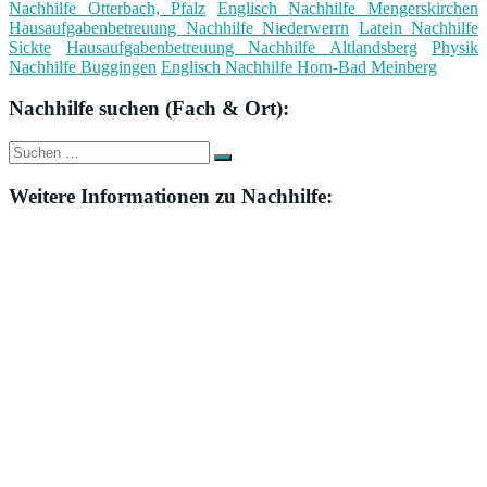
Nachhilfe Otterbach, Pfalz
Englisch Nachhilfe Mengerskirchen
Hausaufgabenbetreuung Nachhilfe Niederwerrn
Latein Nachhilfe
Sickte
Hausaufgabenbetreuung Nachhilfe Altlandsberg
Physik
Nachhilfe Buggingen
Englisch Nachhilfe Horn-Bad Meinberg
Nachhilfe suchen (Fach & Ort):
Suche
Suchen
nach:
Weitere Informationen zu Nachhilfe: