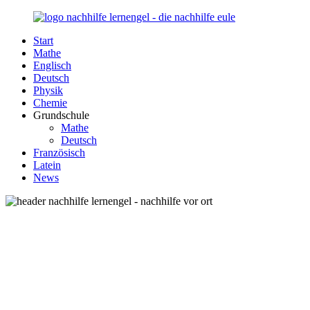
Zurück
zum
Start
Inhalt
Nachhilfe-
Unsere
Mathe
Lernengel.de
Nachhilfe-
Englisch
Eule
Deutsch
berät
Physik
Sie
Chemie
zum
Grundschule
Thema
Mathe
Nachhilfe
Deutsch
–
Französisch
Damit
Latein
Lernen
News
wieder
Spaß
macht!