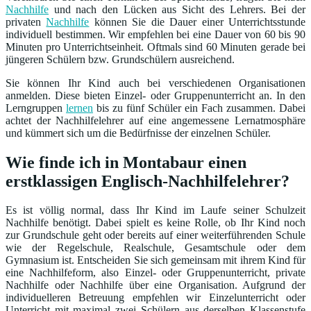
Nachhilfe
und nach den Lücken aus Sicht des Lehrers. Bei der
privaten
Nachhilfe
können Sie die Dauer einer Unterrichtsstunde
individuell bestimmen. Wir empfehlen bei eine Dauer von 60 bis 90
Minuten pro Unterrichtseinheit. Oftmals sind 60 Minuten gerade bei
jüngeren Schülern bzw. Grundschülern ausreichend.
Sie können Ihr Kind auch bei verschiedenen Organisationen
anmelden. Diese bieten Einzel- oder Gruppenunterricht an. In den
Lerngruppen
lernen
bis zu fünf Schüler ein Fach zusammen. Dabei
achtet der Nachhilfelehrer auf eine angemessene Lernatmosphäre
und kümmert sich um die Bedürfnisse der einzelnen Schüler.
Wie finde ich in Montabaur einen
erstklassigen Englisch-Nachhilfelehrer?
Es ist völlig normal, dass Ihr Kind im Laufe seiner Schulzeit
Nachhilfe benötigt. Dabei spielt es keine Rolle, ob Ihr Kind noch
zur Grundschule geht oder bereits auf einer weiterführenden Schule
wie der Regelschule, Realschule, Gesamtschule oder dem
Gymnasium ist. Entscheiden Sie sich gemeinsam mit ihrem Kind für
eine Nachhilfeform, also Einzel- oder Gruppenunterricht, private
Nachhilfe oder Nachhilfe über eine Organisation. Aufgrund der
individuelleren Betreuung empfehlen wir Einzelunterricht oder
Unterricht mit maximal zwei Schülern aus derselben Klassenstufe