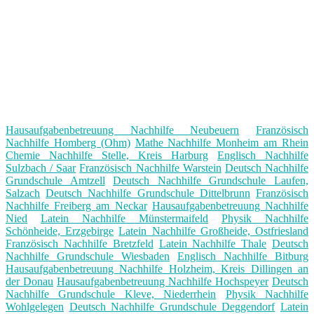
Hausaufgabenbetreuung Nachhilfe Neubeuern
Französisch
Nachhilfe Homberg (Ohm)
Mathe Nachhilfe Monheim am Rhein
Chemie Nachhilfe Stelle, Kreis Harburg
Englisch Nachhilfe
Sulzbach / Saar
Französisch Nachhilfe Warstein
Deutsch Nachhilfe
Grundschule Amtzell
Deutsch Nachhilfe Grundschule Laufen,
Salzach
Deutsch Nachhilfe Grundschule Dittelbrunn
Französisch
Nachhilfe Freiberg am Neckar
Hausaufgabenbetreuung Nachhilfe
Nied
Latein Nachhilfe Münstermaifeld
Physik Nachhilfe
Schönheide, Erzgebirge
Latein Nachhilfe Großheide, Ostfriesland
Französisch Nachhilfe Bretzfeld
Latein Nachhilfe Thale
Deutsch
Nachhilfe Grundschule Wiesbaden
Englisch Nachhilfe Bitburg
Hausaufgabenbetreuung Nachhilfe Holzheim, Kreis Dillingen an
der Donau
Hausaufgabenbetreuung Nachhilfe Hochspeyer
Deutsch
Nachhilfe Grundschule Kleve, Niederrhein
Physik Nachhilfe
Wohlgelegen
Deutsch Nachhilfe Grundschule Deggendorf
Latein