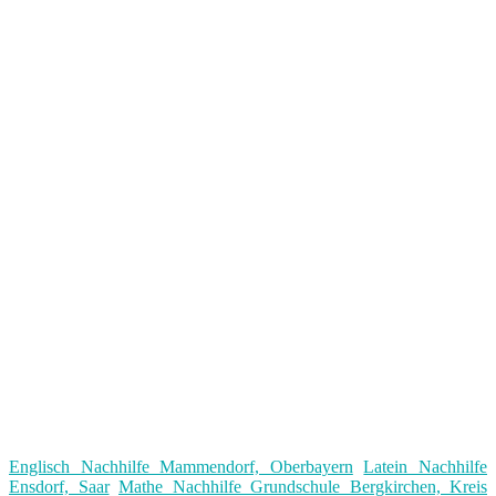
Englisch Nachhilfe Mammendorf, Oberbayern
Latein Nachhilfe
Ensdorf, Saar
Mathe Nachhilfe Grundschule Bergkirchen, Kreis