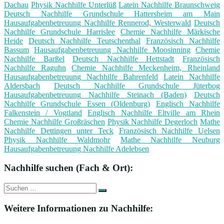
Dachau
Physik Nachhilfe Unterlüß
Latein Nachhilfe Braunschweig
Deutsch Nachhilfe Grundschule Hattersheim am Main
Hausaufgabenbetreuung Nachhilfe Rennerod, Westerwald
Deutsch
Nachhilfe Grundschule Harrislee
Chemie Nachhilfe Märkische
Heide
Deutsch Nachhilfe Teutschenthal
Französisch Nachhilfe
Bassum
Hausaufgabenbetreuung Nachhilfe Moosinning
Chemie
Nachhilfe Barßel
Deutsch Nachhilfe Hettstadt
Französisch
Nachhilfe Raguhn
Chemie Nachhilfe Meckenheim, Rheinland
Hausaufgabenbetreuung Nachhilfe Bahrenfeld
Latein Nachhilfe
Aldersbach
Deutsch Nachhilfe Grundschule Jüterbog
Hausaufgabenbetreuung Nachhilfe Steinach (Baden)
Deutsch
Nachhilfe Grundschule Essen (Oldenburg)
Englisch Nachhilfe
Falkenstein / Vogtland
Englisch Nachhilfe Eltville am Rhein
Chemie Nachhilfe Großräschen
Physik Nachhilfe Degerloch
Mathe
Nachhilfe Dettingen unter Teck
Französisch Nachhilfe Uelsen
Physik Nachhilfe Waldmohr
Mathe Nachhilfe Neuburg
Hausaufgabenbetreuung Nachhilfe Adelebsen
Nachhilfe suchen (Fach & Ort):
Suche
Suchen
nach:
Weitere Informationen zu Nachhilfe: