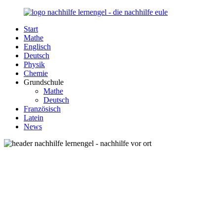
Zurück
zum
Start
Inhalt
Nachhilfe-
Unsere
Mathe
Lernengel.de
Nachhilfe-
Englisch
Eule
Deutsch
berät
Physik
Sie
Chemie
zum
Grundschule
Thema
Mathe
Nachhilfe
Deutsch
–
Französisch
Damit
Latein
Lernen
News
wieder
Spaß
macht!