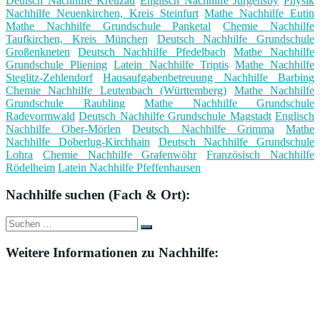
Deutsch Nachhilfe Kreuzau
Englisch Nachhilfe Jürgensby
Physik
Nachhilfe Neuenkirchen, Kreis Steinfurt
Mathe Nachhilfe Eutin
Mathe Nachhilfe Grundschule Panketal
Chemie Nachhilfe
Taufkirchen, Kreis München
Deutsch Nachhilfe Grundschule
Großenkneten
Deutsch Nachhilfe Pfedelbach
Mathe Nachhilfe
Grundschule Pliening
Latein Nachhilfe Triptis
Mathe Nachhilfe
Steglitz-Zehlendorf
Hausaufgabenbetreuung Nachhilfe Barbing
Chemie Nachhilfe Leutenbach (Württemberg)
Mathe Nachhilfe
Grundschule Raubling
Mathe Nachhilfe Grundschule
Radevormwald
Deutsch Nachhilfe Grundschule Magstadt
Englisch
Nachhilfe Ober-Mörlen
Deutsch Nachhilfe Grimma
Mathe
Nachhilfe Doberlug-Kirchhain
Deutsch Nachhilfe Grundschule
Lohra
Chemie Nachhilfe Grafenwöhr
Französisch Nachhilfe
Rödelheim
Latein Nachhilfe Pfeffenhausen
Nachhilfe suchen (Fach & Ort):
Suche
Suchen
nach:
Weitere Informationen zu Nachhilfe: