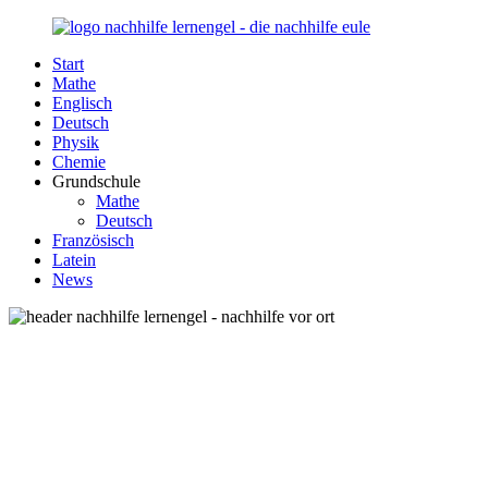
Zurück
zum
Start
Inhalt
Nachhilfe-
Unsere
Mathe
Lernengel.de
Nachhilfe-
Englisch
Eule
Deutsch
berät
Physik
Sie
Chemie
zum
Grundschule
Thema
Mathe
Nachhilfe
Deutsch
–
Französisch
Damit
Latein
Lernen
News
wieder
Spaß
macht!