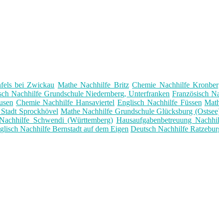
fels bei Zwickau
Mathe Nachhilfe Britz
Chemie Nachhilfe Kronbe
sch Nachhilfe Grundschule Niedernberg, Unterfranken
Französisch Na
usen
Chemie Nachhilfe Hansaviertel
Englisch Nachhilfe Füssen
Math
 Stadt Sprockhövel
Mathe Nachhilfe Grundschule Glücksburg (Ostsee
Nachhilfe Schwendi (Württemberg)
Hausaufgabenbetreuung Nachhi
glisch Nachhilfe Bernstadt auf dem Eigen
Deutsch Nachhilfe Ratzebur