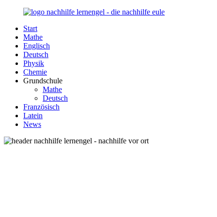
Zurück
zum
Start
Inhalt
Nachhilfe-
Unsere
Mathe
Lernengel.de
Nachhilfe-
Englisch
Eule
Deutsch
berät
Physik
Sie
Chemie
zum
Grundschule
Thema
Mathe
Nachhilfe
Deutsch
–
Französisch
Damit
Latein
Lernen
News
wieder
Spaß
macht!