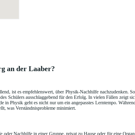
rg an der Laaber?
llend, ist es empfehlenswert, über Physik-Nachhilfe nachzudenken. So
 des Schülers ausschlaggebend für den Erfolg. In vielen Fällen zeigt s
ade in Physik geht es nicht nur um ein angepasstes Lerntempo. Währen
ellt, was Verständnisprobleme minimiert.
 oder Nachhilfe in einer Gruppe, privat zu Hause oder für eine Organi