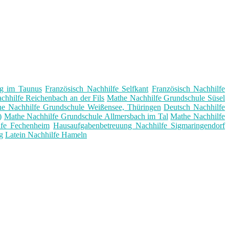
rg im Taunus
Französisch Nachhilfe Selfkant
Französisch Nachhilfe
chhilfe Reichenbach an der Fils
Mathe Nachhilfe Grundschule Süsel
e Nachhilfe Grundschule Weißensee, Thüringen
Deutsch Nachhilfe
)
Mathe Nachhilfe Grundschule Allmersbach im Tal
Mathe Nachhilfe
lfe Fechenheim
Hausaufgabenbetreuung Nachhilfe Sigmaringendorf
g
Latein Nachhilfe Hameln