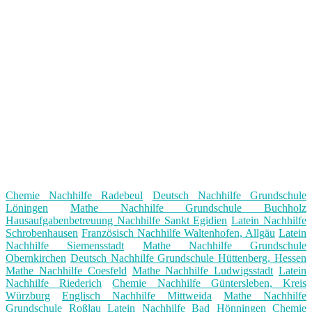
Chemie Nachhilfe Radebeul
Deutsch Nachhilfe Grundschule
Löningen
Mathe Nachhilfe Grundschule Buchholz
Hausaufgabenbetreuung Nachhilfe Sankt Egidien
Latein Nachhilfe
Schrobenhausen
Französisch Nachhilfe Waltenhofen, Allgäu
Latein
Nachhilfe Siemensstadt
Mathe Nachhilfe Grundschule
Obernkirchen
Deutsch Nachhilfe Grundschule Hüttenberg, Hessen
Mathe Nachhilfe Coesfeld
Mathe Nachhilfe Ludwigsstadt
Latein
Nachhilfe Riederich
Chemie Nachhilfe Güntersleben, Kreis
Würzburg
Englisch Nachhilfe Mittweida
Mathe Nachhilfe
Grundschule Roßlau
Latein Nachhilfe Bad Hönningen
Chemie