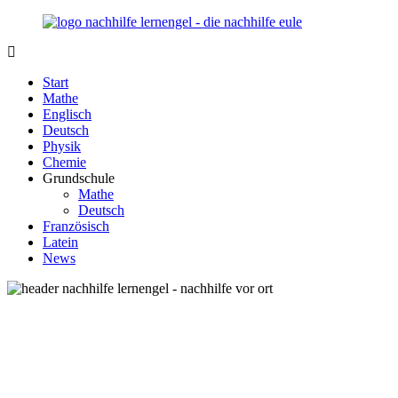
Zurück
zum
Inhalt
Nachhilfe-
Unsere
Lernengel.de
Nachhilfe-
Start
Eule
Mathe
berät
Englisch
Sie
Deutsch
zum
Physik
Thema
Chemie
Nachhilfe
Grundschule
–
Mathe
Damit
Deutsch
Lernen
Französisch
wieder
Latein
Spaß
News
macht!