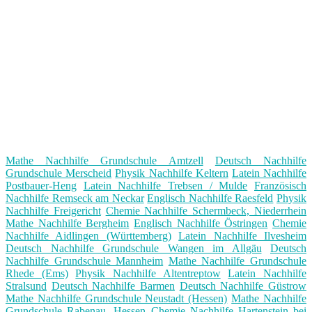
Mathe Nachhilfe Grundschule Amtzell
Deutsch Nachhilfe
Grundschule Merscheid
Physik Nachhilfe Keltern
Latein Nachhilfe
Postbauer-Heng
Latein Nachhilfe Trebsen / Mulde
Französisch
Nachhilfe Remseck am Neckar
Englisch Nachhilfe Raesfeld
Physik
Nachhilfe Freigericht
Chemie Nachhilfe Schermbeck, Niederrhein
Mathe Nachhilfe Bergheim
Englisch Nachhilfe Östringen
Chemie
Nachhilfe Aidlingen (Württemberg)
Latein Nachhilfe Ilvesheim
Deutsch Nachhilfe Grundschule Wangen im Allgäu
Deutsch
Nachhilfe Grundschule Mannheim
Mathe Nachhilfe Grundschule
Rhede (Ems)
Physik Nachhilfe Altentreptow
Latein Nachhilfe
Stralsund
Deutsch Nachhilfe Barmen
Deutsch Nachhilfe Güstrow
Mathe Nachhilfe Grundschule Neustadt (Hessen)
Mathe Nachhilfe
Grundschule Rabenau, Hessen
Chemie Nachhilfe Hartenstein bei