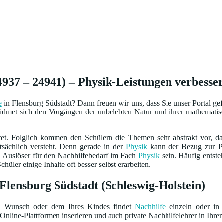
4937 – 24941) – Physik-Leistungen verbesser
e
in Flensburg Südstadt? Dann freuen wir uns, dass Sie unser Portal g
dmet sich den Vorgängen der unbelebten Natur und ihrer mathematisc
tet. Folglich kommen den Schülern die Themen sehr abstrakt vor, da
tatsächlich versteht. Denn gerade in der
Physik
kann der Bezug zur Pr
n Auslöser für den Nachhilfebedarf im Fach
Physik
sein. Häufig entste
hüler einige Inhalte oft besser selbst erarbeiten.
 Flensburg Südstadt (Schleswig-Holstein)
m Wunsch oder dem Ihres Kindes findet
Nachhilfe
einzeln oder in 
Online-Plattformen inserieren und auch private Nachhilfelehrer in Ihrer