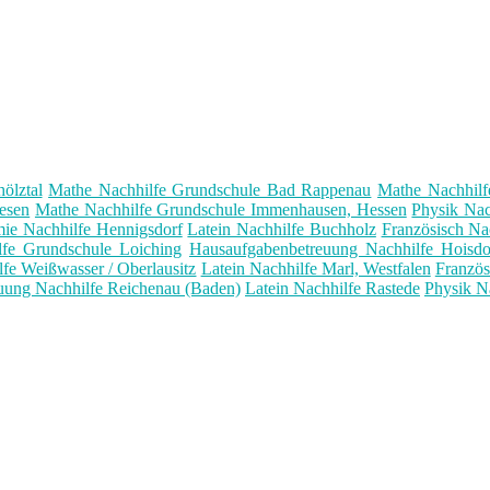
ölztal
Mathe Nachhilfe Grundschule Bad Rappenau
Mathe Nachhilf
esen
Mathe Nachhilfe Grundschule Immenhausen, Hessen
Physik Nac
ie Nachhilfe Hennigsdorf
Latein Nachhilfe Buchholz
Französisch Na
lfe Grundschule Loiching
Hausaufgabenbetreuung Nachhilfe Hoisdo
fe Weißwasser / Oberlausitz
Latein Nachhilfe Marl, Westfalen
Französ
uung Nachhilfe Reichenau (Baden)
Latein Nachhilfe Rastede
Physik N