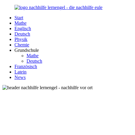
Zurück
zum
Start
Inhalt
Nachhilfe-
Unsere
Mathe
Lernengel.de
Nachhilfe-
Englisch
Eule
Deutsch
berät
Physik
Sie
Chemie
zum
Grundschule
Thema
Mathe
Nachhilfe
Deutsch
–
Französisch
Damit
Latein
Lernen
News
wieder
Spaß
macht!