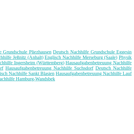
e Grundschule Pliezhausen
Deutsch Nachhilfe Grundschule Eggesin
hhilfe Jeßnitz (Anhalt)
Englisch Nachhilfe Merseburg (Saale)
Physik
chhilfe Ingersheim (Württemberg)
Hausaufgabenbetreuung Nachhilfe
rf
Hausaufgabenbetreuung Nachhilfe Suchsdorf
Deutsch Nachhilfe
isch Nachhilfe Sankt Blasien
Hausaufgabenbetreuung Nachhilfe Lauf
achhilfe Hamburg-Wandsbek