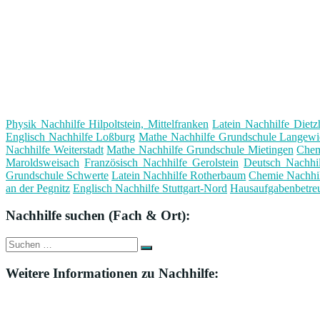
Physik Nachhilfe Hilpoltstein, Mittelfranken
Latein Nachhilfe Dietzh
Englisch Nachhilfe Loßburg
Mathe Nachhilfe Grundschule Langewi
Nachhilfe Weiterstadt
Mathe Nachhilfe Grundschule Mietingen
Chem
Maroldsweisach
Französisch Nachhilfe Gerolstein
Deutsch Nachhi
Grundschule Schwerte
Latein Nachhilfe Rotherbaum
Chemie Nachhil
an der Pegnitz
Englisch Nachhilfe Stuttgart-Nord
Hausaufgabenbetre
Nachhilfe suchen (Fach & Ort):
Suche
Suchen
nach:
Weitere Informationen zu Nachhilfe: