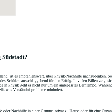
g Südstadt?
llend, ist es empfehlenswert, über Physik-Nachhilfe nachzudenken. So
 des Schülers ausschlaggebend für den Erfolg. In vielen Fällen zeigt s
ade in Physik geht es nicht nur um ein angepasstes Lerntempo. Währen
ellt, was Verständnisprobleme minimiert.
 oder Nachhilfe in einer Gruppe, privat zu Hause oder für eine Organi