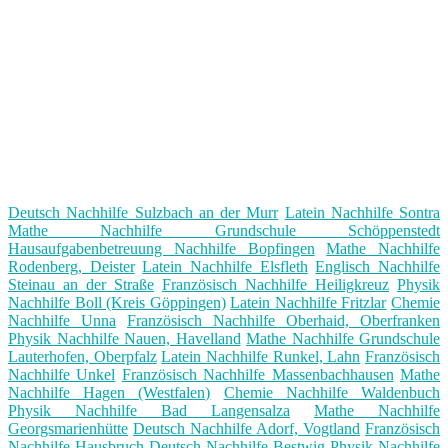
Deutsch Nachhilfe Sulzbach an der Murr
Latein Nachhilfe Sontra
Mathe Nachhilfe Grundschule Schöppenstedt
Hausaufgabenbetreuung Nachhilfe Bopfingen
Mathe Nachhilfe
Rodenberg, Deister
Latein Nachhilfe Elsfleth
Englisch Nachhilfe
Steinau an der Straße
Französisch Nachhilfe Heiligkreuz
Physik
Nachhilfe Boll (Kreis Göppingen)
Latein Nachhilfe Fritzlar
Chemie
Nachhilfe Unna
Französisch Nachhilfe Oberhaid, Oberfranken
Physik Nachhilfe Nauen, Havelland
Mathe Nachhilfe Grundschule
Lauterhofen, Oberpfalz
Latein Nachhilfe Runkel, Lahn
Französisch
Nachhilfe Unkel
Französisch Nachhilfe Massenbachhausen
Mathe
Nachhilfe Hagen (Westfalen)
Chemie Nachhilfe Waldenbuch
Physik Nachhilfe Bad Langensalza
Mathe Nachhilfe
Georgsmarienhütte
Deutsch Nachhilfe Adorf, Vogtland
Französisch
Nachhilfe Hausbruch
Deutsch Nachhilfe Bestwig
Physik Nachhilfe