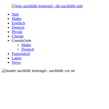
Zurück
zum
Start
Inhalt
Nachhilfe-
Unsere
Mathe
Lernengel.de
Nachhilfe-
Englisch
Eule
Deutsch
berät
Physik
Sie
Chemie
zum
Grundschule
Thema
Mathe
Nachhilfe
Deutsch
–
Französisch
Damit
Latein
Lernen
News
wieder
Spaß
macht!