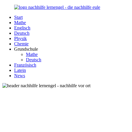
Zurück
zum
Start
Inhalt
Nachhilfe-
Unsere
Mathe
Lernengel.de
Nachhilfe-
Englisch
Eule
Deutsch
berät
Physik
Sie
Chemie
zum
Grundschule
Thema
Mathe
Nachhilfe
Deutsch
–
Französisch
Damit
Latein
Lernen
News
wieder
Spaß
macht!