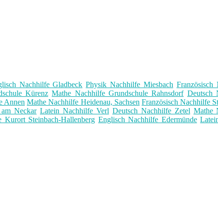
lisch Nachhilfe Gladbeck
Physik Nachhilfe Miesbach
Französisch 
dschule Kürenz
Mathe Nachhilfe Grundschule Rahnsdorf
Deutsch 
fe Annen
Mathe Nachhilfe Heidenau, Sachsen
Französisch Nachhilfe S
k am Neckar
Latein Nachhilfe Verl
Deutsch Nachhilfe Zetel
Mathe 
 Kurort Steinbach-Hallenberg
Englisch Nachhilfe Edermünde
Latei