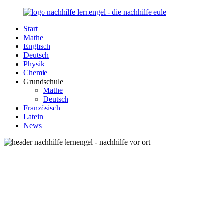
Zurück
zum
Start
Inhalt
Nachhilfe-
Unsere
Mathe
Lernengel.de
Nachhilfe-
Englisch
Eule
Deutsch
berät
Physik
Sie
Chemie
zum
Grundschule
Thema
Mathe
Nachhilfe
Deutsch
–
Französisch
Damit
Latein
Lernen
News
wieder
Spaß
macht!