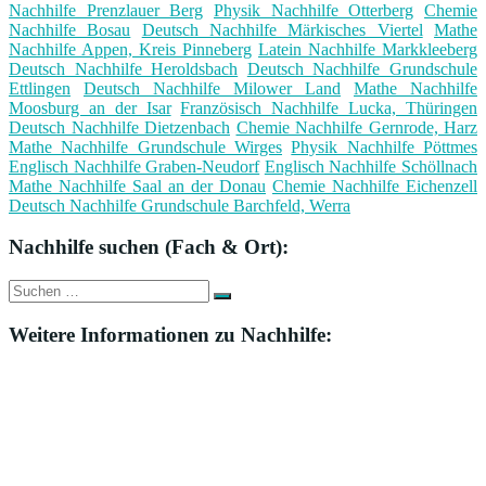
Nachhilfe Prenzlauer Berg
Physik Nachhilfe Otterberg
Chemie
Nachhilfe Bosau
Deutsch Nachhilfe Märkisches Viertel
Mathe
Nachhilfe Appen, Kreis Pinneberg
Latein Nachhilfe Markkleeberg
Deutsch Nachhilfe Heroldsbach
Deutsch Nachhilfe Grundschule
Ettlingen
Deutsch Nachhilfe Milower Land
Mathe Nachhilfe
Moosburg an der Isar
Französisch Nachhilfe Lucka, Thüringen
Deutsch Nachhilfe Dietzenbach
Chemie Nachhilfe Gernrode, Harz
Mathe Nachhilfe Grundschule Wirges
Physik Nachhilfe Pöttmes
Englisch Nachhilfe Graben-Neudorf
Englisch Nachhilfe Schöllnach
Mathe Nachhilfe Saal an der Donau
Chemie Nachhilfe Eichenzell
Deutsch Nachhilfe Grundschule Barchfeld, Werra
Nachhilfe suchen (Fach & Ort):
Suche
Suchen
nach:
Weitere Informationen zu Nachhilfe: