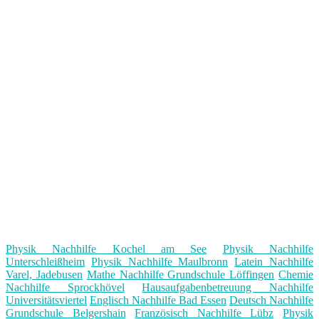
Physik Nachhilfe Kochel am See
Physik Nachhilfe
Unterschleißheim
Physik Nachhilfe Maulbronn
Latein Nachhilfe
Varel, Jadebusen
Mathe Nachhilfe Grundschule Löffingen
Chemie
Nachhilfe Sprockhövel
Hausaufgabenbetreuung Nachhilfe
Universitätsviertel
Englisch Nachhilfe Bad Essen
Deutsch Nachhilfe
Grundschule Belgershain
Französisch Nachhilfe Lübz
Physik