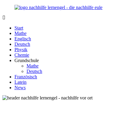
Zurück
zum
Inhalt
Nachhilfe-
Unsere
Lernengel.de
Nachhilfe-
Start
Eule
Mathe
berät
Englisch
Sie
Deutsch
zum
Physik
Thema
Chemie
Nachhilfe
Grundschule
–
Mathe
Damit
Deutsch
Lernen
Französisch
wieder
Latein
Spaß
News
macht!