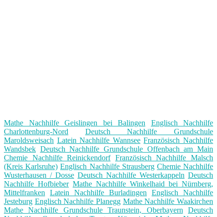
Mathe Nachhilfe Geislingen bei Balingen
Englisch Nachhilfe
Charlottenburg-Nord
Deutsch Nachhilfe Grundschule
Maroldsweisach
Latein Nachhilfe Wannsee
Französisch Nachhilfe
Wandsbek
Deutsch Nachhilfe Grundschule Offenbach am Main
Chemie Nachhilfe Reinickendorf
Französisch Nachhilfe Malsch
(Kreis Karlsruhe)
Englisch Nachhilfe Strausberg
Chemie Nachhilfe
Wusterhausen / Dosse
Deutsch Nachhilfe Westerkappeln
Deutsch
Nachhilfe Hofbieber
Mathe Nachhilfe Winkelhaid bei Nürnberg,
Mittelfranken
Latein Nachhilfe Burladingen
Englisch Nachhilfe
Jesteburg
Englisch Nachhilfe Planegg
Mathe Nachhilfe Waakirchen
Mathe Nachhilfe Grundschule Traunstein, Oberbayern
Deutsch