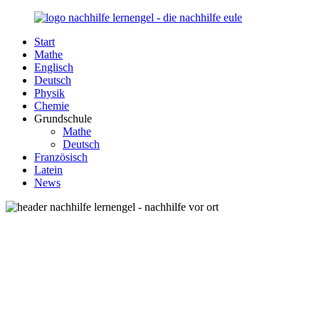
Zurück
zum
Start
Inhalt
Nachhilfe-
Unsere
Mathe
Lernengel.de
Nachhilfe-
Englisch
Eule
Deutsch
berät
Physik
Sie
Chemie
zum
Grundschule
Thema
Mathe
Nachhilfe
Deutsch
–
Französisch
Damit
Latein
Lernen
News
wieder
Spaß
macht!