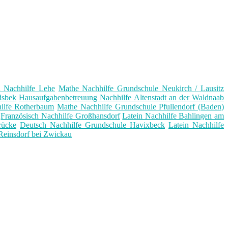
h Nachhilfe Lehe
Mathe Nachhilfe Grundschule Neukirch / Lausitz
dsbek
Hausaufgabenbetreuung Nachhilfe Altenstadt an der Waldnaab
ilfe Rotherbaum
Mathe Nachhilfe Grundschule Pfullendorf (Baden)
Französisch Nachhilfe Großhansdorf
Latein Nachhilfe Bahlingen am
rücke
Deutsch Nachhilfe Grundschule Havixbeck
Latein Nachhilfe
 Reinsdorf bei Zwickau