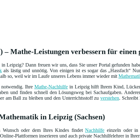
) – Mathe-Leistungen verbessern für einen 
e
in Leipzig? Dann freuen wir uns, dass Sie unser Portal gefunden ha
k
als lästig und unnötig. Von einigen ist es sogar das „Hassfach“ 
shalb so, weil wir im Laufe unseres Lebens immer wieder mit
Mathemati
notwendig. Ihre
Mathe-Nachhilfe
in Leipzig hilft Ihrem Kind, Lück
gaben und finden schnell den Lösungsweg bei Sachaufgaben. Andere
er am Ball zu bleiben und den Unterrichtsstoff zu
verstehen
. Schreibt
 Mathematik in Leipzig (Sachsen)
m Wunsch oder dem Ihres Kindes findet
Nachhilfe
einzeln oder in 
Online-Plattformen inserieren und auch private Nachhilfelehrer in Ihrer