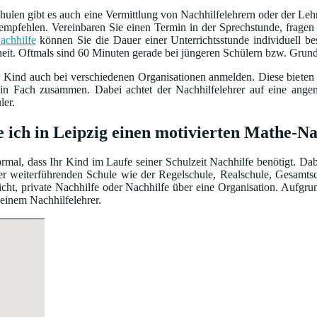
ulen gibt es auch eine Vermittlung von Nachhilfelehrern oder der Leh
empfehlen. Vereinbaren Sie einen Termin in der Sprechstunde, frage
achhilfe
können Sie die Dauer einer Unterrichtsstunde individuell 
heit. Oftmals sind 60 Minuten gerade bei jüngeren Schülern bzw. Grun
r Kind auch bei verschiedenen Organisationen anmelden. Diese bieten
ein Fach zusammen. Dabei achtet der Nachhilfelehrer auf eine ang
ler.
e ich in Leipzig einen motivierten Mathe-Na
normal, dass Ihr Kind im Laufe seiner Schulzeit Nachhilfe benötigt. Da
iner weiterführenden Schule wie der Regelschule, Realschule, Gesamt
cht, private Nachhilfe oder Nachhilfe über eine Organisation. Aufgru
 einem Nachhilfelehrer.