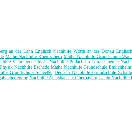
burg an der Lahn
Englisch Nachhilfe Wörth an der Donau
Englisc
de
Mathe Nachhilfe Rheinzabern
Mathe Nachhilfe Grundschule Wan
hhilfe Sielmingen
Physik Nachhilfe Pullach im Isartal
Chemie Nachh
Physik Nachhilfe Eschede
Mathe Nachhilfe Grundschule Emlichheim
ilfe Grundschule Scheeßel
Deutsch Nachhilfe Grundschule Schafb
abenbetreuung Nachhilfe Allershausen, Oberbayern
Latein Nachhilfe