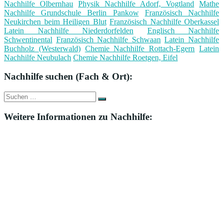
Nachhilfe Olbernhau
Physik Nachhilfe Adorf, Vogtland
Mathe
Nachhilfe Grundschule Berlin Pankow
Französisch Nachhilfe
Neukirchen beim Heiligen Blut
Französisch Nachhilfe Oberkassel
Latein Nachhilfe Niederdorfelden
Englisch Nachhilfe
Schwentinental
Französisch Nachhilfe Schwaan
Latein Nachhilfe
Buchholz (Westerwald)
Chemie Nachhilfe Rottach-Egern
Latein
Nachhilfe Neubulach
Chemie Nachhilfe Roetgen, Eifel
Nachhilfe suchen (Fach & Ort):
Suche
Suchen
nach:
Weitere Informationen zu Nachhilfe: