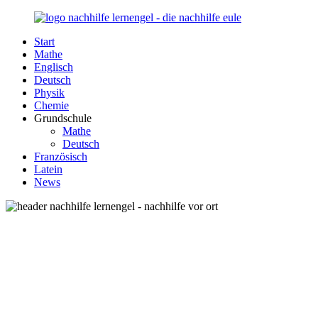
Zurück
zum
Start
Inhalt
Nachhilfe-
Unsere
Mathe
Lernengel.de
Nachhilfe-
Englisch
Eule
Deutsch
berät
Physik
Sie
Chemie
zum
Grundschule
Thema
Mathe
Nachhilfe
Deutsch
–
Französisch
Damit
Latein
Lernen
News
wieder
Spaß
macht!