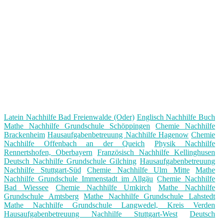
Latein Nachhilfe Bad Freienwalde (Oder)
Englisch Nachhilfe Buch
Mathe Nachhilfe Grundschule Schöppingen
Chemie Nachhilfe
Brackenheim
Hausaufgabenbetreuung Nachhilfe Hagenow
Chemie
Nachhilfe Offenbach an der Queich
Physik Nachhilfe
Rennertshofen, Oberbayern
Französisch Nachhilfe Kellinghusen
Deutsch Nachhilfe Grundschule Gilching
Hausaufgabenbetreuung
Nachhilfe Stuttgart-Süd
Chemie Nachhilfe Ulm Mitte
Mathe
Nachhilfe Grundschule Immenstadt im Allgäu
Chemie Nachhilfe
Bad Wiessee
Chemie Nachhilfe Umkirch
Mathe Nachhilfe
Grundschule Amtsberg
Mathe Nachhilfe Grundschule Lahstedt
Mathe Nachhilfe Grundschule Langwedel, Kreis Verden
Hausaufgabenbetreuung Nachhilfe Stuttgart-West
Deutsch