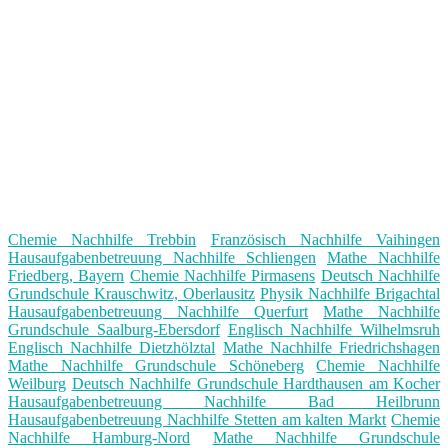
Chemie Nachhilfe Trebbin
Französisch Nachhilfe Vaihingen
Hausaufgabenbetreuung Nachhilfe Schliengen
Mathe Nachhilfe
Friedberg, Bayern
Chemie Nachhilfe Pirmasens
Deutsch Nachhilfe
Grundschule Krauschwitz, Oberlausitz
Physik Nachhilfe Brigachtal
Hausaufgabenbetreuung Nachhilfe Querfurt
Mathe Nachhilfe
Grundschule Saalburg-Ebersdorf
Englisch Nachhilfe Wilhelmsruh
Englisch Nachhilfe Dietzhölztal
Mathe Nachhilfe Friedrichshagen
Mathe Nachhilfe Grundschule Schöneberg
Chemie Nachhilfe
Weilburg
Deutsch Nachhilfe Grundschule Hardthausen am Kocher
Hausaufgabenbetreuung Nachhilfe Bad Heilbrunn
Hausaufgabenbetreuung Nachhilfe Stetten am kalten Markt
Chemie
Nachhilfe Hamburg-Nord
Mathe Nachhilfe Grundschule