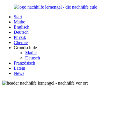
Zurück
zum
Start
Inhalt
Nachhilfe-
Unsere
Mathe
Lernengel.de
Nachhilfe-
Englisch
Eule
Deutsch
berät
Physik
Sie
Chemie
zum
Grundschule
Thema
Mathe
Nachhilfe
Deutsch
–
Französisch
Damit
Latein
Lernen
News
wieder
Spaß
macht!