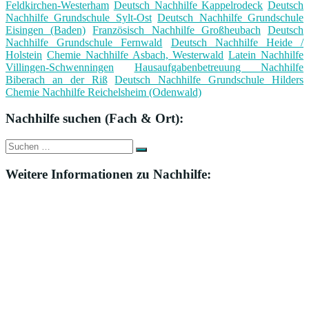
Feldkirchen-Westerham
Deutsch Nachhilfe Kappelrodeck
Deutsch
Nachhilfe Grundschule Sylt-Ost
Deutsch Nachhilfe Grundschule
Eisingen (Baden)
Französisch Nachhilfe Großheubach
Deutsch
Nachhilfe Grundschule Fernwald
Deutsch Nachhilfe Heide /
Holstein
Chemie Nachhilfe Asbach, Westerwald
Latein Nachhilfe
Villingen-Schwenningen
Hausaufgabenbetreuung Nachhilfe
Biberach an der Riß
Deutsch Nachhilfe Grundschule Hilders
Chemie Nachhilfe Reichelsheim (Odenwald)
Nachhilfe suchen (Fach & Ort):
Suche
Suchen
nach:
Weitere Informationen zu Nachhilfe: