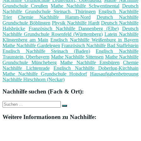
Nachhilfe Grundschule Leutersdorf, Oberlausitz
Mathe Nachhilfe
Grundschule Creußen
Mathe Nachhilfe Schwentinental
Deutsch
Nachhilfe Grundschule Steinach, Thüringen
Englisch Nachhilfe
Trier
Chemie Nachhilfe Hamm-Nord
Deutsch Nachhilfe
Grundschule Böblingen
Physik Nachhilfe Hardt
Deutsch Nachhilfe
Halsbrücke
Französisch Nachhilfe Dannenberg (Elbe)
Deutsch
Nachhilfe Grundschule Rosenfeld (Württemberg)
Latein Nachhilfe
Klingenberg am Main
Englisch Nachhilfe Weißenburg in Bayern
Mathe Nachhilfe Gardelegen
Französisch Nachhilfe Bad Staffelstein
Englisch Nachhilfe Steinach (Baden)
Englisch Nachhilfe
Traunstein, Oberbayern
Mathe Nachhilfe Sittensen
Mathe Nachhilfe
Grundschule Müncheberg
Mathe Nachhilfe Emsbüren
Chemie
Nachhilfe Lichtenrade
Englisch Nachhilfe Doberlug-Kirchhain
Mathe Nachhilfe Grundschule Hoisdorf
Hausaufgabenbetreuung
Nachhilfe Hirschhorn (Neckar)
Nachhilfe suchen (Fach & Ort):
Suche
Suchen
nach:
Weitere Informationen zu Nachhilfe: