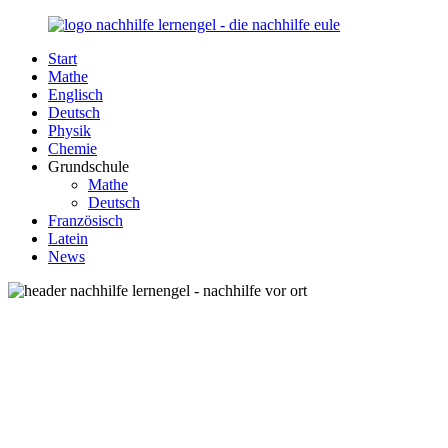
Zurück
zum
Start
Inhalt
Nachhilfe-
Unsere
Mathe
Lernengel.de
Nachhilfe-
Englisch
Eule
Deutsch
berät
Physik
Sie
Chemie
zum
Grundschule
Thema
Mathe
Nachhilfe
Deutsch
–
Französisch
Damit
Latein
Lernen
News
wieder
Spaß
macht!