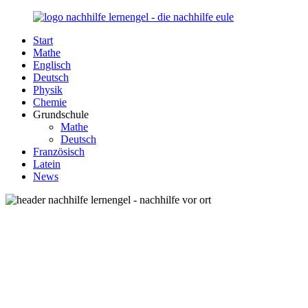
Zurück
zum
Start
Inhalt
Nachhilfe-
Unsere
Mathe
Lernengel.de
Nachhilfe-
Englisch
Eule
Deutsch
berät
Physik
Sie
Chemie
zum
Grundschule
Thema
Mathe
Nachhilfe
Deutsch
–
Französisch
Damit
Latein
Lernen
News
wieder
Spaß
macht!