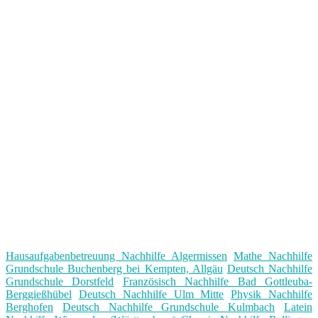
Hausaufgabenbetreuung Nachhilfe Algermissen
Mathe Nachhilfe
Grundschule Buchenberg bei Kempten, Allgäu
Deutsch Nachhilfe
Grundschule Dorstfeld
Französisch Nachhilfe Bad Gottleuba-
Berggießhübel
Deutsch Nachhilfe Ulm Mitte
Physik Nachhilfe
Berghofen
Deutsch Nachhilfe Grundschule Kulmbach
Latein