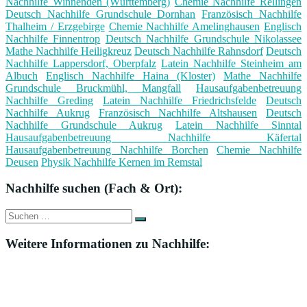
Nachhilfe Winnenden (Württemberg)
Chemie Nachhilfe Rellingen
Deutsch Nachhilfe Grundschule Dornhan
Französisch Nachhilfe
Thalheim / Erzgebirge
Chemie Nachhilfe Amelinghausen
Englisch
Nachhilfe Finnentrop
Deutsch Nachhilfe Grundschule Nikolassee
Mathe Nachhilfe Heiligkreuz
Deutsch Nachhilfe Rahnsdorf
Deutsch
Nachhilfe Lappersdorf, Oberpfalz
Latein Nachhilfe Steinheim am
Albuch
Englisch Nachhilfe Haina (Kloster)
Mathe Nachhilfe
Grundschule Bruckmühl, Mangfall
Hausaufgabenbetreuung
Nachhilfe Greding
Latein Nachhilfe Friedrichsfelde
Deutsch
Nachhilfe Aukrug
Französisch Nachhilfe Altshausen
Deutsch
Nachhilfe Grundschule Aukrug
Latein Nachhilfe Sinntal
Hausaufgabenbetreuung Nachhilfe Käfertal
Hausaufgabenbetreuung Nachhilfe Borchen
Chemie Nachhilfe
Deusen
Physik Nachhilfe Kernen im Remstal
Nachhilfe suchen (Fach & Ort):
Suche
Suchen
nach:
Weitere Informationen zu Nachhilfe: