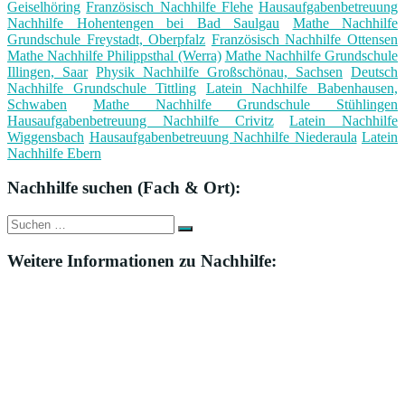
Geiselhöring
Französisch Nachhilfe Flehe
Hausaufgabenbetreuung
Nachhilfe Hohentengen bei Bad Saulgau
Mathe Nachhilfe
Grundschule Freystadt, Oberpfalz
Französisch Nachhilfe Ottensen
Mathe Nachhilfe Philippsthal (Werra)
Mathe Nachhilfe Grundschule
Illingen, Saar
Physik Nachhilfe Großschönau, Sachsen
Deutsch
Nachhilfe Grundschule Tittling
Latein Nachhilfe Babenhausen,
Schwaben
Mathe Nachhilfe Grundschule Stühlingen
Hausaufgabenbetreuung Nachhilfe Crivitz
Latein Nachhilfe
Wiggensbach
Hausaufgabenbetreuung Nachhilfe Niederaula
Latein
Nachhilfe Ebern
Nachhilfe suchen (Fach & Ort):
Suche
Suchen
nach:
Weitere Informationen zu Nachhilfe: