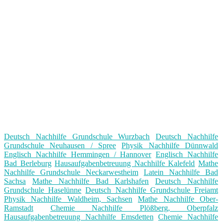
Deutsch Nachhilfe Grundschule Wurzbach
Deutsch Nachhilfe
Grundschule Neuhausen / Spree
Physik Nachhilfe Dünnwald
Englisch Nachhilfe Hemmingen / Hannover
Englisch Nachhilfe
Bad Berleburg
Hausaufgabenbetreuung Nachhilfe Kalefeld
Mathe
Nachhilfe Grundschule Neckarwestheim
Latein Nachhilfe Bad
Sachsa
Mathe Nachhilfe Bad Karlshafen
Deutsch Nachhilfe
Grundschule Haselünne
Deutsch Nachhilfe Grundschule Freiamt
Physik Nachhilfe Waldheim, Sachsen
Mathe Nachhilfe Ober-
Ramstadt
Chemie Nachhilfe Plößberg, Oberpfalz
Hausaufgabenbetreuung Nachhilfe Emsdetten
Chemie Nachhilfe