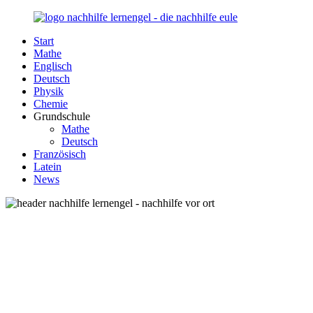
Zurück
zum
Start
Inhalt
Nachhilfe-
Unsere
Mathe
Lernengel.de
Nachhilfe-
Englisch
Eule
Deutsch
berät
Physik
Sie
Chemie
zum
Grundschule
Thema
Mathe
Nachhilfe
Deutsch
–
Französisch
Damit
Latein
Lernen
News
wieder
Spaß
macht!