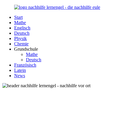
Zurück
zum
Start
Inhalt
Nachhilfe-
Unsere
Mathe
Lernengel.de
Nachhilfe-
Englisch
Eule
Deutsch
berät
Physik
Sie
Chemie
zum
Grundschule
Thema
Mathe
Nachhilfe
Deutsch
–
Französisch
Damit
Latein
Lernen
News
wieder
Spaß
macht!