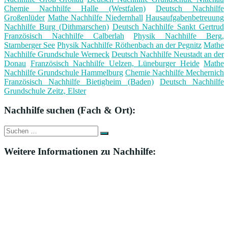
Chemie Nachhilfe Halle (Westfalen)
Deutsch Nachhilfe
Großenlüder
Mathe Nachhilfe Niedernhall
Hausaufgabenbetreuung
Nachhilfe Burg (Dithmarschen)
Deutsch Nachhilfe Sankt Gertrud
Französisch Nachhilfe Calberlah
Physik Nachhilfe Berg,
Starnberger See
Physik Nachhilfe Röthenbach an der Pegnitz
Mathe
Nachhilfe Grundschule Werneck
Deutsch Nachhilfe Neustadt an der
Donau
Französisch Nachhilfe Uelzen, Lüneburger Heide
Mathe
Nachhilfe Grundschule Hammelburg
Chemie Nachhilfe Mechernich
Französisch Nachhilfe Bietigheim (Baden)
Deutsch Nachhilfe
Grundschule Zeitz, Elster
Nachhilfe suchen (Fach & Ort):
Suche
Suchen
nach:
Weitere Informationen zu Nachhilfe: