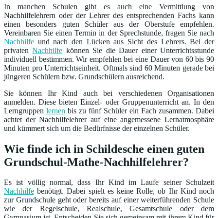
In manchen Schulen gibt es auch eine Vermittlung von
Nachhilfelehrern oder der Lehrer des entsprechenden Fachs kann
einen besonders guten Schüler aus der Oberstufe empfehlen.
Vereinbaren Sie einen Termin in der Sprechstunde, fragen Sie nach
Nachhilfe
und nach den Lücken aus Sicht des Lehrers. Bei der
privaten
Nachhilfe
können Sie die Dauer einer Unterrichtsstunde
individuell bestimmen. Wir empfehlen bei eine Dauer von 60 bis 90
Minuten pro Unterrichtseinheit. Oftmals sind 60 Minuten gerade bei
jüngeren Schülern bzw. Grundschülern ausreichend.
Sie können Ihr Kind auch bei verschiedenen Organisationen
anmelden. Diese bieten Einzel- oder Gruppenunterricht an. In den
Lerngruppen
lernen
bis zu fünf Schüler ein Fach zusammen. Dabei
achtet der Nachhilfelehrer auf eine angemessene Lernatmosphäre
und kümmert sich um die Bedürfnisse der einzelnen Schüler.
Wie finde ich in Schildesche einen guten
Grundschul-Mathe-Nachhilfelehrer?
Es ist völlig normal, dass Ihr Kind im Laufe seiner Schulzeit
Nachhilfe
benötigt. Dabei spielt es keine Rolle, ob Ihr Kind noch
zur Grundschule geht oder bereits auf einer weiterführenden Schule
wie der Regelschule, Realschule, Gesamtschule oder dem
Gymnasium ist. Entscheiden Sie sich gemeinsam mit ihrem Kind für