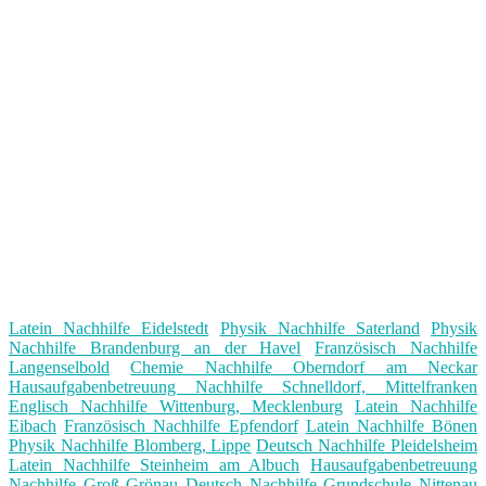
Latein Nachhilfe Eidelstedt
Physik Nachhilfe Saterland
Physik
Nachhilfe Brandenburg an der Havel
Französisch Nachhilfe
Langenselbold
Chemie Nachhilfe Oberndorf am Neckar
Hausaufgabenbetreuung Nachhilfe Schnelldorf, Mittelfranken
Englisch Nachhilfe Wittenburg, Mecklenburg
Latein Nachhilfe
Eibach
Französisch Nachhilfe Epfendorf
Latein Nachhilfe Bönen
Physik Nachhilfe Blomberg, Lippe
Deutsch Nachhilfe Pleidelsheim
Latein Nachhilfe Steinheim am Albuch
Hausaufgabenbetreuung
Nachhilfe Groß Grönau
Deutsch Nachhilfe Grundschule Nittenau