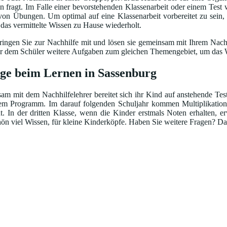
fragt. Im Falle einer bevorstehenden Klassenarbeit oder einem Test w
 von Übungen. Um optimal auf eine Klassenarbeit vorbereitet zu sein,
d das vermittelte Wissen zu Hause wiederholt.
ingen Sie zur Nachhilfe mit und lösen sie gemeinsam mit Ihrem Nachhi
bt er dem Schüler weitere Aufgaben zum gleichen Themengebiet, um das W
lge beim Lernen in Sassenburg
m mit dem Nachhilfelehrer bereitet sich ihr Kind auf anstehende Test
em Programm. Im darauf folgenden Schuljahr kommen Multiplikation
 In der dritten Klasse, wenn die Kinder erstmals Noten erhalten, e
n viel Wissen, für kleine Kinderköpfe. Haben Sie weitere Fragen? Dan