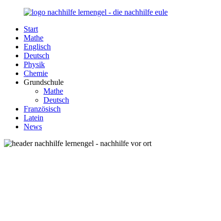
Zurück
zum
Start
Inhalt
Nachhilfe-
Unsere
Mathe
Lernengel.de
Nachhilfe-
Englisch
Eule
Deutsch
berät
Physik
Sie
Chemie
zum
Grundschule
Thema
Mathe
Nachhilfe
Deutsch
–
Französisch
Damit
Latein
Lernen
News
wieder
Spaß
macht!