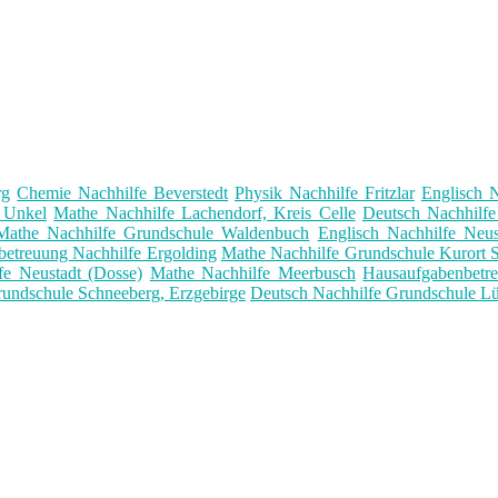
rg
Chemie Nachhilfe Beverstedt
Physik Nachhilfe Fritzlar
Englisch 
e Unkel
Mathe Nachhilfe Lachendorf, Kreis Celle
Deutsch Nachhilf
Mathe Nachhilfe Grundschule Waldenbuch
Englisch Nachhilfe Neus
etreuung Nachhilfe Ergolding
Mathe Nachhilfe Grundschule Kurort S
e Neustadt (Dosse)
Mathe Nachhilfe Meerbusch
Hausaufgabenbetr
rundschule Schneeberg, Erzgebirge
Deutsch Nachhilfe Grundschule L