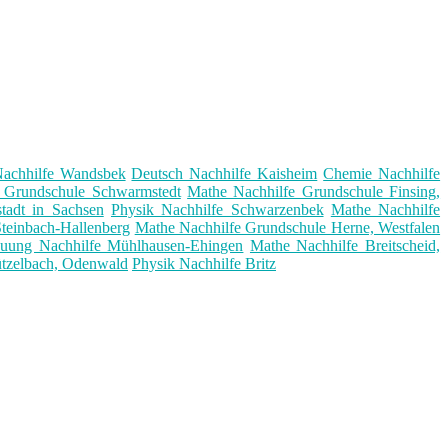
Nachhilfe Wandsbek
Deutsch Nachhilfe Kaisheim
Chemie Nachhilfe
e Grundschule Schwarmstedt
Mathe Nachhilfe Grundschule Finsing,
tadt in Sachsen
Physik Nachhilfe Schwarzenbek
Mathe Nachhilfe
teinbach-Hallenberg
Mathe Nachhilfe Grundschule Herne, Westfalen
euung Nachhilfe Mühlhausen-Ehingen
Mathe Nachhilfe Breitscheid,
ützelbach, Odenwald
Physik Nachhilfe Britz