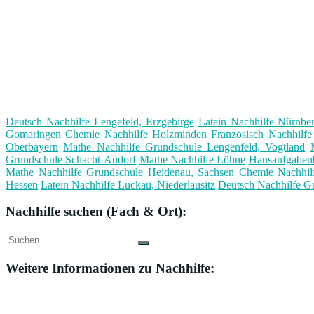
Deutsch Nachhilfe Lengefeld, Erzgebirge
Latein Nachhilfe Nürnbe
Gomaringen
Chemie Nachhilfe Holzminden
Französisch Nachhilf
Oberbayern
Mathe Nachhilfe Grundschule Lengenfeld, Vogtland
Grundschule Schacht-Audorf
Mathe Nachhilfe Löhne
Hausaufgabenb
Mathe Nachhilfe Grundschule Heidenau, Sachsen
Chemie Nachhilf
Hessen
Latein Nachhilfe Luckau, Niederlausitz
Deutsch Nachhilfe G
Nachhilfe suchen (Fach & Ort):
Suche
Suchen
nach:
Weitere Informationen zu Nachhilfe: