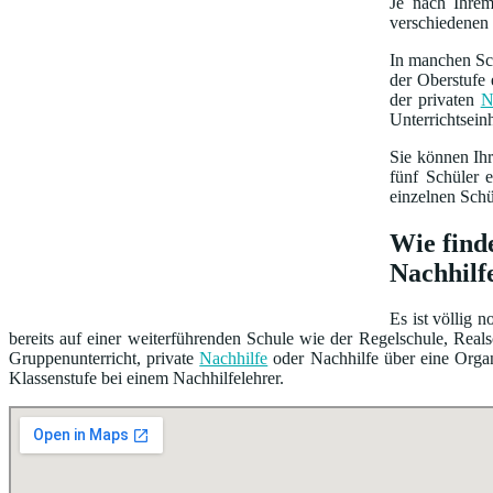
Je nach Ihre
verschiedenen 
In manchen Sch
der Oberstufe 
der privaten
N
Unterrichtsein
Sie können Ih
fünf Schüler 
einzelnen Schü
Wie find
Nachhilf
Es ist völlig 
bereits auf einer weiterführenden Schule wie der Regelschule, Rea
Gruppenunterricht, private
Nachhilfe
oder Nachhilfe über eine Organ
Klassenstufe bei einem Nachhilfelehrer.