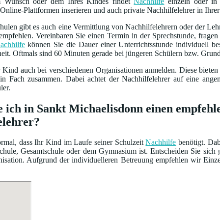
m Wunsch oder dem Ihres Kindes findet
Nachhilfe
einzeln oder in 
Online-Plattformen inserieren und auch private Nachhilfelehrer in Ihrer
ulen gibt es auch eine Vermittlung von Nachhilfelehrern oder der Leh
empfehlen. Vereinbaren Sie einen Termin in der Sprechstunde, frage
achhilfe
können Sie die Dauer einer Unterrichtsstunde individuell 
heit. Oftmals sind 60 Minuten gerade bei jüngeren Schülern bzw. Grun
r Kind auch bei verschiedenen Organisationen anmelden. Diese bieten
ein Fach zusammen. Dabei achtet der Nachhilfelehrer auf eine ang
ler.
e ich in Sankt Michaelisdonn einen empfeh
elehrer?
normal, dass Ihr Kind im Laufe seiner Schulzeit
Nachhilfe
benötigt. Dab
lschule, Gesamtschule oder dem Gymnasium ist. Entscheiden Sie sich 
isation. Aufgrund der individuelleren Betreuung empfehlen wir Einze