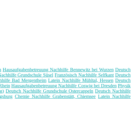
n
Hausaufgabenbetreuung Nachhilfe Bennewitz bei Wurzen
Deutsch
achhilfe Grundschule Süsel
Französisch Nachhilfe Selfkant
Deutsch
hilfe Bad Mergentheim
Latein Nachhilfe Mühltal, Hessen
Deutsch
Rhein
Hausaufgabenbetreuung Nachhilfe Coswig bei Dresden
Physik
g)
Deutsch Nachhilfe Grundschule Ostercappeln
Deutsch Nachhilfe
gsburg
Chemie Nachhilfe Grabenstätt, Chiemsee
Latein Nachhilfe