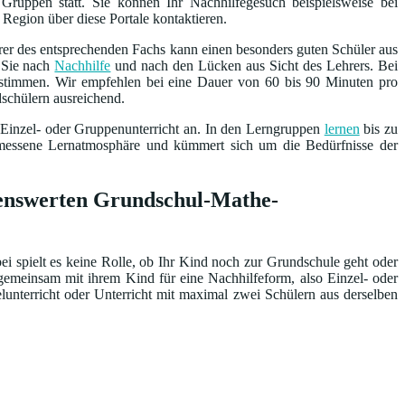
Gruppen statt. Sie können Ihr Nachhilfegesuch beispielsweise bei
 Region über diese Portale kontaktieren.
rer des entsprechenden Fachs kann einen besonders guten Schüler aus
n Sie nach
Nachhilfe
und nach den Lücken aus Sicht des Lehrers. Bei
bestimmen. Wir empfehlen bei eine Dauer von 60 bis 90 Minuten pro
dschülern ausreichend.
 Einzel- oder Gruppenunterricht an. In den Lerngruppen
lernen
bis zu
emessene Lernatmosphäre und kümmert sich um die Bedürfnisse der
lenswerten Grundschul-Mathe-
ei spielt es keine Rolle, ob Ihr Kind noch zur Grundschule geht oder
gemeinsam mit ihrem Kind für eine Nachhilfeform, also Einzel- oder
lunterricht oder Unterricht mit maximal zwei Schülern aus derselben