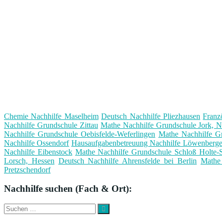
Chemie Nachhilfe Maselheim
Deutsch Nachhilfe Pliezhausen
Franz
Nachhilfe Grundschule Zittau
Mathe Nachhilfe Grundschule Jork, N
Nachhilfe Grundschule Oebisfelde-Weferlingen
Mathe Nachhilfe G
Nachhilfe Ossendorf
Hausaufgabenbetreuung Nachhilfe Löwenberge
Nachhilfe Eibenstock
Mathe Nachhilfe Grundschule Schloß Holte-S
Lorsch, Hessen
Deutsch Nachhilfe Ahrensfelde bei Berlin
Mathe 
Pretzschendorf
Nachhilfe suchen (Fach & Ort):
Suche
Suchen
nach: