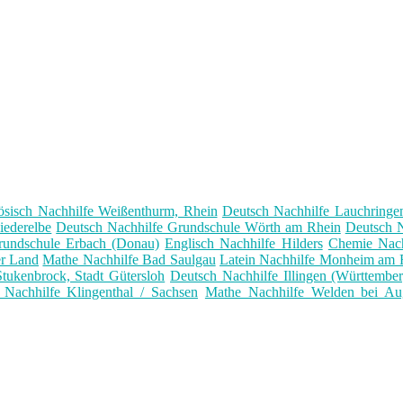
ösisch Nachhilfe Weißenthurm, Rhein
Deutsch Nachhilfe Lauchringe
iederelbe
Deutsch Nachhilfe Grundschule Wörth am Rhein
Deutsch N
rundschule Erbach (Donau)
Englisch Nachhilfe Hilders
Chemie Nach
r Land
Mathe Nachhilfe Bad Saulgau
Latein Nachhilfe Monheim am 
tukenbrock, Stadt Gütersloh
Deutsch Nachhilfe Illingen (Württember
Nachhilfe Klingenthal / Sachsen
Mathe Nachhilfe Welden bei Au