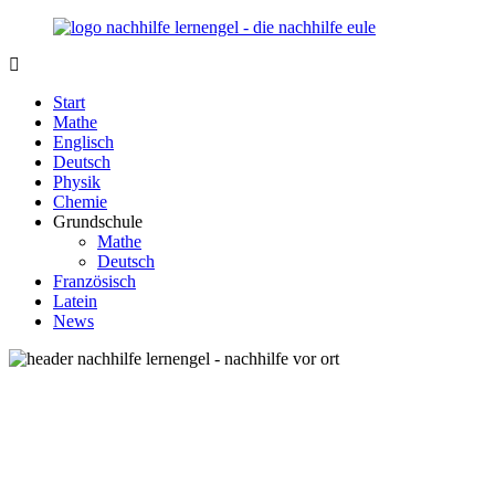
Zurück
zum
Inhalt
Nachhilfe-
Unsere
Lernengel.de
Nachhilfe-
Start
Eule
Mathe
berät
Englisch
Sie
Deutsch
zum
Physik
Thema
Chemie
Nachhilfe
Grundschule
–
Mathe
Damit
Deutsch
Lernen
Französisch
wieder
Latein
Spaß
News
macht!