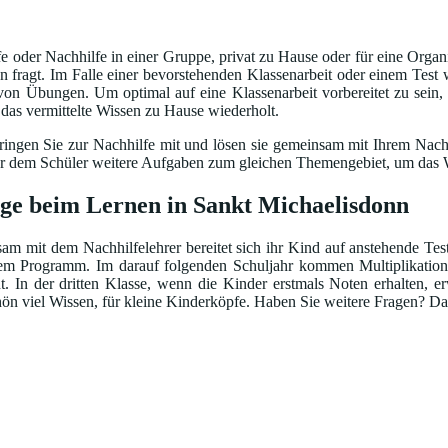
 oder Nachhilfe in einer Gruppe, privat zu Hause oder für eine Organi
fragt. Im Falle einer bevorstehenden Klassenarbeit oder einem Test w
 von Übungen. Um optimal auf eine Klassenarbeit vorbereitet zu sein,
d das vermittelte Wissen zu Hause wiederholt.
ingen Sie zur Nachhilfe mit und lösen sie gemeinsam mit Ihrem Nachhi
bt er dem Schüler weitere Aufgaben zum gleichen Themengebiet, um das W
lge beim Lernen in Sankt Michaelisdonn
m mit dem Nachhilfelehrer bereitet sich ihr Kind auf anstehende Test
em Programm. Im darauf folgenden Schuljahr kommen Multiplikation
 In der dritten Klasse, wenn die Kinder erstmals Noten erhalten, e
n viel Wissen, für kleine Kinderköpfe. Haben Sie weitere Fragen? Dan