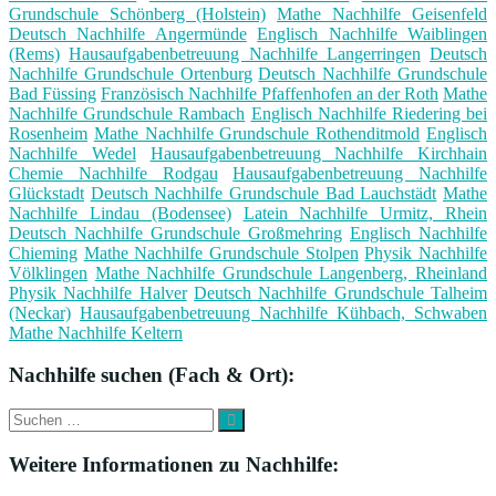
Grundschule Schönberg (Holstein)
Mathe Nachhilfe Geisenfeld
Deutsch Nachhilfe Angermünde
Englisch Nachhilfe Waiblingen
(Rems)
Hausaufgabenbetreuung Nachhilfe Langerringen
Deutsch
Nachhilfe Grundschule Ortenburg
Deutsch Nachhilfe Grundschule
Bad Füssing
Französisch Nachhilfe Pfaffenhofen an der Roth
Mathe
Nachhilfe Grundschule Rambach
Englisch Nachhilfe Riedering bei
Rosenheim
Mathe Nachhilfe Grundschule Rothenditmold
Englisch
Nachhilfe Wedel
Hausaufgabenbetreuung Nachhilfe Kirchhain
Chemie Nachhilfe Rodgau
Hausaufgabenbetreuung Nachhilfe
Glückstadt
Deutsch Nachhilfe Grundschule Bad Lauchstädt
Mathe
Nachhilfe Lindau (Bodensee)
Latein Nachhilfe Urmitz, Rhein
Deutsch Nachhilfe Grundschule Großmehring
Englisch Nachhilfe
Chieming
Mathe Nachhilfe Grundschule Stolpen
Physik Nachhilfe
Völklingen
Mathe Nachhilfe Grundschule Langenberg, Rheinland
Physik Nachhilfe Halver
Deutsch Nachhilfe Grundschule Talheim
(Neckar)
Hausaufgabenbetreuung Nachhilfe Kühbach, Schwaben
Mathe Nachhilfe Keltern
Nachhilfe suchen (Fach & Ort):
Suche
Suchen
nach:
Weitere Informationen zu Nachhilfe: