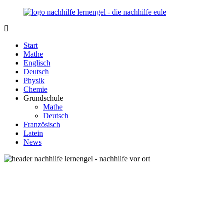
Zurück
zum
Inhalt
Nachhilfe-
Unsere
Lernengel.de
Nachhilfe-
Start
Eule
Mathe
berät
Englisch
Sie
Deutsch
zum
Physik
Thema
Chemie
Nachhilfe
Grundschule
–
Mathe
Damit
Deutsch
Lernen
Französisch
wieder
Latein
Spaß
News
macht!