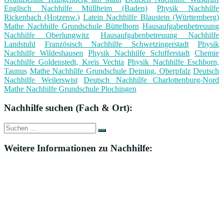
Englisch Nachhilfe Müllheim (Baden)
Physik Nachhilfe
Rickenbach (Hotzenw.)
Latein Nachhilfe Blaustein (Württemberg)
Mathe Nachhilfe Grundschule Büttelborn
Hausaufgabenbetreuung
Nachhilfe Oberlungwitz
Hausaufgabenbetreuung Nachhilfe
Landstuhl
Französisch Nachhilfe Schwetzingerstadt
Physik
Nachhilfe Wildeshausen
Physik Nachhilfe Schifferstadt
Chemie
Nachhilfe Goldenstedt, Kreis Vechta
Physik Nachhilfe Eschborn,
Taunus
Mathe Nachhilfe Grundschule Deining, Oberpfalz
Deutsch
Nachhilfe Weilerswist
Deutsch Nachhilfe Charlottenburg-Nord
Mathe Nachhilfe Grundschule Plochingen
Nachhilfe suchen (Fach & Ort):
Suche
Suchen
nach:
Weitere Informationen zu Nachhilfe: