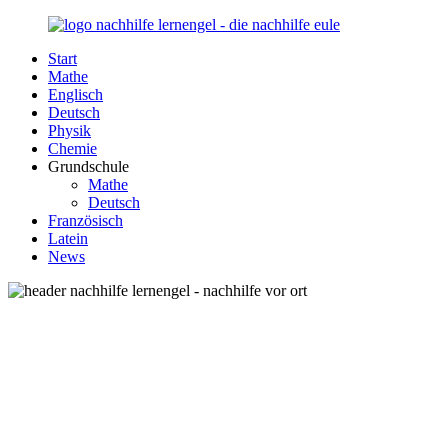
Zurück
zum
Start
Inhalt
Nachhilfe-
Unsere
Mathe
Lernengel.de
Nachhilfe-
Englisch
Eule
Deutsch
berät
Physik
Sie
Chemie
zum
Grundschule
Thema
Mathe
Nachhilfe
Deutsch
–
Französisch
Damit
Latein
Lernen
News
wieder
Spaß
macht!