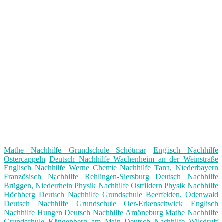
Mathe Nachhilfe Grundschule Schötmar
Englisch Nachhilfe
Ostercappeln
Deutsch Nachhilfe Wachenheim an der Weinstraße
Englisch Nachhilfe Werne
Chemie Nachhilfe Tann, Niederbayern
Französisch Nachhilfe Rehlingen-Siersburg
Deutsch Nachhilfe
Brüggen, Niederrhein
Physik Nachhilfe Ostfildern
Physik Nachhilfe
Höchberg
Deutsch Nachhilfe Grundschule Beerfelden, Odenwald
Deutsch Nachhilfe Grundschule Oer-Erkenschwick
Englisch
Nachhilfe Hungen
Deutsch Nachhilfe Amöneburg
Mathe Nachhilfe
Grundschule Klingenberg am Main
Deutsch Nachhilfe Wilsdruff