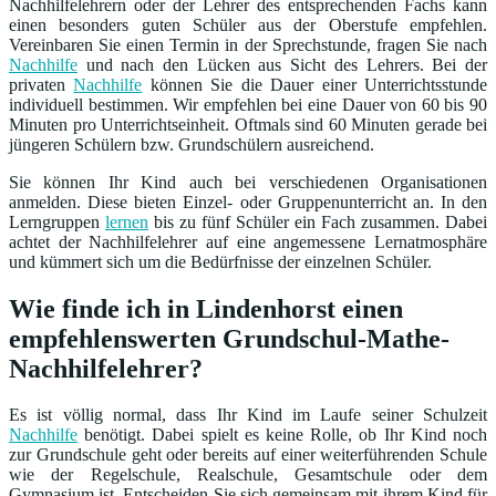
Nachhilfelehrern oder der Lehrer des entsprechenden Fachs kann
einen besonders guten Schüler aus der Oberstufe empfehlen.
Vereinbaren Sie einen Termin in der Sprechstunde, fragen Sie nach
Nachhilfe
und nach den Lücken aus Sicht des Lehrers. Bei der
privaten
Nachhilfe
können Sie die Dauer einer Unterrichtsstunde
individuell bestimmen. Wir empfehlen bei eine Dauer von 60 bis 90
Minuten pro Unterrichtseinheit. Oftmals sind 60 Minuten gerade bei
jüngeren Schülern bzw. Grundschülern ausreichend.
Sie können Ihr Kind auch bei verschiedenen Organisationen
anmelden. Diese bieten Einzel- oder Gruppenunterricht an. In den
Lerngruppen
lernen
bis zu fünf Schüler ein Fach zusammen. Dabei
achtet der Nachhilfelehrer auf eine angemessene Lernatmosphäre
und kümmert sich um die Bedürfnisse der einzelnen Schüler.
Wie finde ich in Lindenhorst einen
empfehlenswerten Grundschul-Mathe-
Nachhilfelehrer?
Es ist völlig normal, dass Ihr Kind im Laufe seiner Schulzeit
Nachhilfe
benötigt. Dabei spielt es keine Rolle, ob Ihr Kind noch
zur Grundschule geht oder bereits auf einer weiterführenden Schule
wie der Regelschule, Realschule, Gesamtschule oder dem
Gymnasium ist. Entscheiden Sie sich gemeinsam mit ihrem Kind für