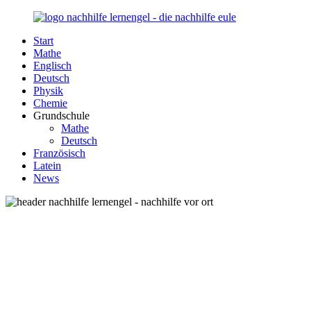
Zurück
zum
Start
Inhalt
Nachhilfe-
Unsere
Mathe
Lernengel.de
Nachhilfe-
Englisch
Eule
Deutsch
berät
Physik
Sie
Chemie
zum
Grundschule
Thema
Mathe
Nachhilfe
Deutsch
–
Französisch
Damit
Latein
Lernen
News
wieder
Spaß
macht!