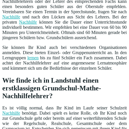
Nachhilfelehrern oder der Lehrer des entsprechenden Fachs kann
einen besonders guten Schüler aus der Oberstufe empfehlen.
Vereinbaren Sie einen Termin in der Sprechstunde, fragen Sie nach
Nachhilfe
und nach den Lücken aus Sicht des Lehrers. Bei der
privaten
Nachhilfe
können Sie die Dauer einer Unterrichtsstunde
individuell bestimmen. Wir empfehlen bei eine Dauer von 60 bis 90
Minuten pro Unterrichtseinheit. Oftmals sind 60 Minuten gerade bei
jüngeren Schülern bzw. Grundschülern ausreichend.
Sie können Ihr Kind auch bei verschiedenen Organisationen
anmelden. Diese bieten Einzel- oder Gruppenunterricht an. In den
Lerngruppen
lernen
bis zu fünf Schüler ein Fach zusammen. Dabei
achtet der Nachhilfelehrer auf eine angemessene Lernatmosphäre
und kümmert sich um die Bedürfnisse der einzelnen Schüler.
Wie finde ich in Landstuhl einen
erstklassigen Grundschul-Mathe-
Nachhilfelehrer?
Es ist völlig normal, dass Ihr Kind im Laufe seiner Schulzeit
Nachhilfe
benötigt. Dabei spielt es keine Rolle, ob Ihr Kind noch
zur Grundschule geht oder bereits auf einer weiterführenden Schule
wie der Regelschule, Realschule, Gesamtschule oder dem
Gymnasium ist. Entscheiden Sie sich gemeinsam mit ihrem Kind für