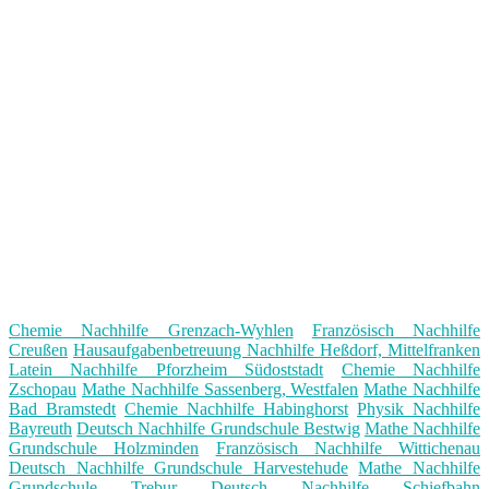
Chemie Nachhilfe Grenzach-Wyhlen
Französisch Nachhilfe
Creußen
Hausaufgabenbetreuung Nachhilfe Heßdorf, Mittelfranken
Latein Nachhilfe Pforzheim Südoststadt
Chemie Nachhilfe
Zschopau
Mathe Nachhilfe Sassenberg, Westfalen
Mathe Nachhilfe
Bad Bramstedt
Chemie Nachhilfe Habinghorst
Physik Nachhilfe
Bayreuth
Deutsch Nachhilfe Grundschule Bestwig
Mathe Nachhilfe
Grundschule Holzminden
Französisch Nachhilfe Wittichenau
Deutsch Nachhilfe Grundschule Harvestehude
Mathe Nachhilfe
Grundschule Trebur
Deutsch Nachhilfe Schiefbahn