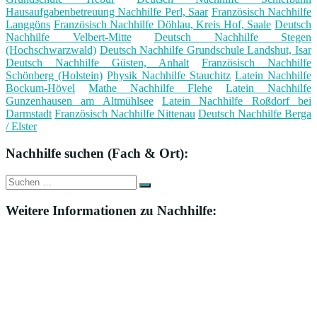
Hausaufgabenbetreuung Nachhilfe Perl, Saar
Französisch Nachhilfe
Langgöns
Französisch Nachhilfe Döhlau, Kreis Hof, Saale
Deutsch
Nachhilfe Velbert-Mitte
Deutsch Nachhilfe Stegen
(Hochschwarzwald)
Deutsch Nachhilfe Grundschule Landshut, Isar
Deutsch Nachhilfe Güsten, Anhalt
Französisch Nachhilfe
Schönberg (Holstein)
Physik Nachhilfe Stauchitz
Latein Nachhilfe
Bockum-Hövel
Mathe Nachhilfe Flehe
Latein Nachhilfe
Gunzenhausen am Altmühlsee
Latein Nachhilfe Roßdorf bei
Darmstadt
Französisch Nachhilfe Nittenau
Deutsch Nachhilfe Berga
/ Elster
Nachhilfe suchen (Fach & Ort):
Suche
Suchen
nach:
Weitere Informationen zu Nachhilfe: