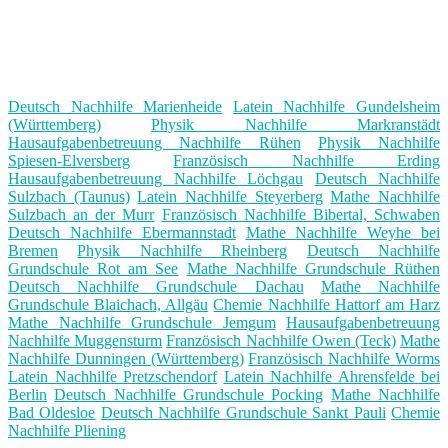
Deutsch Nachhilfe Marienheide
Latein Nachhilfe Gundelsheim
(Württemberg)
Physik Nachhilfe Markranstädt
Hausaufgabenbetreuung Nachhilfe Rühen
Physik Nachhilfe
Spiesen-Elversberg
Französisch Nachhilfe Erding
Hausaufgabenbetreuung Nachhilfe Löchgau
Deutsch Nachhilfe
Sulzbach (Taunus)
Latein Nachhilfe Steyerberg
Mathe Nachhilfe
Sulzbach an der Murr
Französisch Nachhilfe Bibertal, Schwaben
Deutsch Nachhilfe Ebermannstadt
Mathe Nachhilfe Weyhe bei
Bremen
Physik Nachhilfe Rheinberg
Deutsch Nachhilfe
Grundschule Rot am See
Mathe Nachhilfe Grundschule Rüthen
Deutsch Nachhilfe Grundschule Dachau
Mathe Nachhilfe
Grundschule Blaichach, Allgäu
Chemie Nachhilfe Hattorf am Harz
Mathe Nachhilfe Grundschule Jemgum
Hausaufgabenbetreuung
Nachhilfe Muggensturm
Französisch Nachhilfe Owen (Teck)
Mathe
Nachhilfe Dunningen (Württemberg)
Französisch Nachhilfe Worms
Latein Nachhilfe Pretzschendorf
Latein Nachhilfe Ahrensfelde bei
Berlin
Deutsch Nachhilfe Grundschule Pocking
Mathe Nachhilfe
Bad Oldesloe
Deutsch Nachhilfe Grundschule Sankt Pauli
Chemie
Nachhilfe Pliening