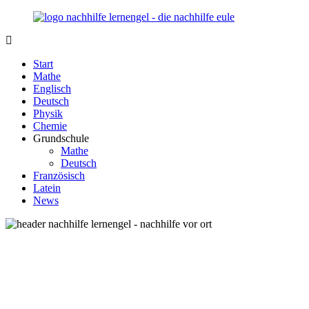
Zurück
zum
Inhalt
Nachhilfe-
Unsere
Lernengel.de
Nachhilfe-
Start
Eule
Mathe
berät
Englisch
Sie
Deutsch
zum
Physik
Thema
Chemie
Nachhilfe
Grundschule
–
Mathe
Damit
Deutsch
Lernen
Französisch
wieder
Latein
Spaß
News
macht!