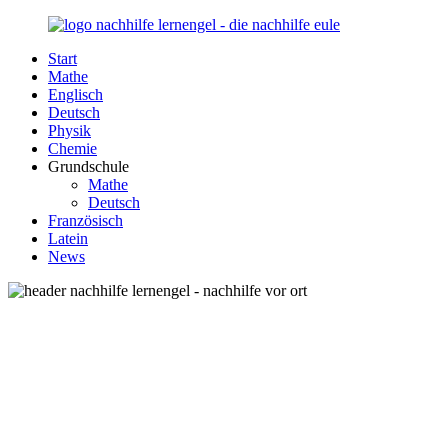
Zurück
zum
Start
Inhalt
Nachhilfe-
Unsere
Mathe
Lernengel.de
Nachhilfe-
Englisch
Eule
Deutsch
berät
Physik
Sie
Chemie
zum
Grundschule
Thema
Mathe
Nachhilfe
Deutsch
–
Französisch
Damit
Latein
Lernen
News
wieder
Spaß
macht!