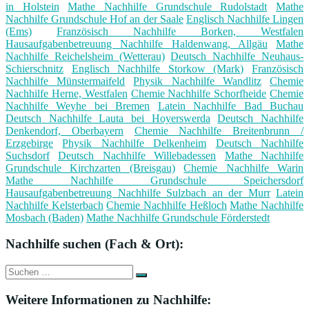
in Holstein
Mathe Nachhilfe Grundschule Rudolstadt
Mathe
Nachhilfe Grundschule Hof an der Saale
Englisch Nachhilfe Lingen
(Ems)
Französisch Nachhilfe Borken, Westfalen
Hausaufgabenbetreuung Nachhilfe Haldenwang, Allgäu
Mathe
Nachhilfe Reichelsheim (Wetterau)
Deutsch Nachhilfe Neuhaus-
Schierschnitz
Englisch Nachhilfe Storkow (Mark)
Französisch
Nachhilfe Münstermaifeld
Physik Nachhilfe Wandlitz
Chemie
Nachhilfe Herne, Westfalen
Chemie Nachhilfe Schorfheide
Chemie
Nachhilfe Weyhe bei Bremen
Latein Nachhilfe Bad Buchau
Deutsch Nachhilfe Lauta bei Hoyerswerda
Deutsch Nachhilfe
Denkendorf, Oberbayern
Chemie Nachhilfe Breitenbrunn /
Erzgebirge
Physik Nachhilfe Delkenheim
Deutsch Nachhilfe
Suchsdorf
Deutsch Nachhilfe Willebadessen
Mathe Nachhilfe
Grundschule Kirchzarten (Breisgau)
Chemie Nachhilfe Warin
Mathe Nachhilfe Grundschule Speichersdorf
Hausaufgabenbetreuung Nachhilfe Sulzbach an der Murr
Latein
Nachhilfe Kelsterbach
Chemie Nachhilfe Heßloch
Mathe Nachhilfe
Mosbach (Baden)
Mathe Nachhilfe Grundschule Förderstedt
Nachhilfe suchen (Fach & Ort):
Suche
Suchen
nach:
Weitere Informationen zu Nachhilfe: