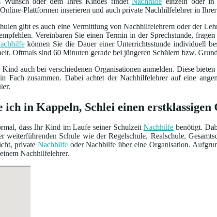
m Wunsch oder dem Ihres Kindes findet
Nachhilfe
einzeln oder in 
Online-Plattformen inserieren und auch private Nachhilfelehrer in Ihrer
ulen gibt es auch eine Vermittlung von Nachhilfelehrern oder der Leh
empfehlen. Vereinbaren Sie einen Termin in der Sprechstunde, frage
achhilfe
können Sie die Dauer einer Unterrichtsstunde individuell 
heit. Oftmals sind 60 Minuten gerade bei jüngeren Schülern bzw. Grun
r Kind auch bei verschiedenen Organisationen anmelden. Diese bieten
ein Fach zusammen. Dabei achtet der Nachhilfelehrer auf eine ang
ler.
e ich in Kappeln, Schlei einen erstklassig
normal, dass Ihr Kind im Laufe seiner Schulzeit
Nachhilfe
benötigt. Dab
iner weiterführenden Schule wie der Regelschule, Realschule, Gesamt
cht, private
Nachhilfe
oder Nachhilfe über eine Organisation. Aufgrun
 einem Nachhilfelehrer.