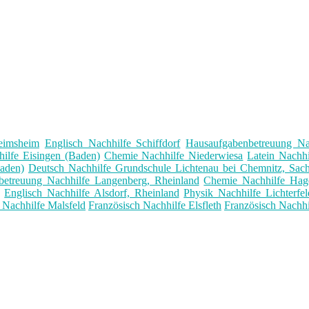
eimsheim
Englisch Nachhilfe Schiffdorf
Hausaufgabenbetreuung Na
hilfe Eisingen (Baden)
Chemie Nachhilfe Niederwiesa
Latein Nachh
aden)
Deutsch Nachhilfe Grundschule Lichtenau bei Chemnitz, Sac
betreuung Nachhilfe Langenberg, Rheinland
Chemie Nachhilfe Hag
Englisch Nachhilfe Alsdorf, Rheinland
Physik Nachhilfe Lichterfel
Nachhilfe Malsfeld
Französisch Nachhilfe Elsfleth
Französisch Nachhi