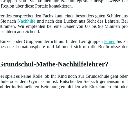
Gruppen statt. Sie können Ihr Nachhilfegesuch beispielsweise bei
 Region über diese Portale kontaktieren.
rer des entsprechenden Fachs kann einen besonders guten Schüler aus
n Sie nach
Nachhilfe
und nach den Lücken aus Sicht des Lehrers. Bei
bestimmen. Wir empfehlen bei eine Dauer von 60 bis 90 Minuten pro
dschülern ausreichend.
 Einzel- oder Gruppenunterricht an. In den Lerngruppen
lernen
bis zu
emessene Lernatmosphäre und kümmert sich um die Bedürfnisse der
en Grundschul-Mathe-Nachhilfelehrer?
ei spielt es keine Rolle, ob Ihr Kind noch zur Grundschule geht oder
schule oder dem Gymnasium ist. Entscheiden Sie sich gemeinsam mit
d der individuelleren Betreuung empfehlen wir Einzelunterricht oder