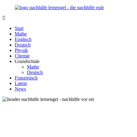
Zurück
zum
Inhalt
Nachhilfe-
Unsere
Lernengel.de
Nachhilfe-
Start
Eule
Mathe
berät
Englisch
Sie
Deutsch
zum
Physik
Thema
Chemie
Nachhilfe
Grundschule
–
Mathe
Damit
Deutsch
Lernen
Französisch
wieder
Latein
Spaß
News
macht!