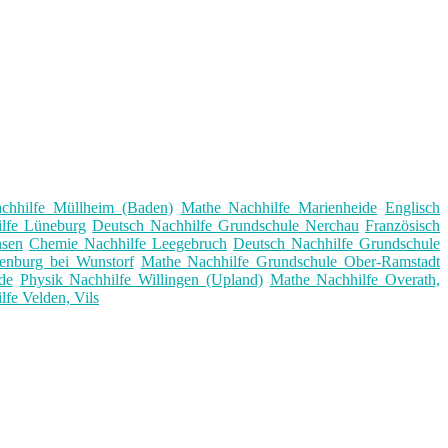
chhilfe Müllheim (Baden)
Mathe Nachhilfe Marienheide
Englisch
ilfe Lüneburg
Deutsch Nachhilfe Grundschule Nerchau
Französisch
hsen
Chemie Nachhilfe Leegebruch
Deutsch Nachhilfe Grundschule
enburg bei Wunstorf
Mathe Nachhilfe Grundschule Ober-Ramstadt
de
Physik Nachhilfe Willingen (Upland)
Mathe Nachhilfe Overath,
lfe Velden, Vils