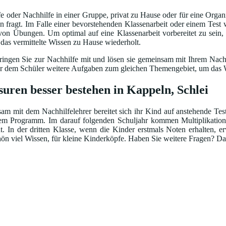
 oder Nachhilfe in einer Gruppe, privat zu Hause oder für eine Organi
fragt. Im Falle einer bevorstehenden Klassenarbeit oder einem Test w
 von Übungen. Um optimal auf eine Klassenarbeit vorbereitet zu sein,
d das vermittelte Wissen zu Hause wiederholt.
ingen Sie zur Nachhilfe mit und lösen sie gemeinsam mit Ihrem Nachhi
bt er dem Schüler weitere Aufgaben zum gleichen Themengebiet, um das W
uren besser bestehen in Kappeln, Schlei
m mit dem Nachhilfelehrer bereitet sich ihr Kind auf anstehende Test
em Programm. Im darauf folgenden Schuljahr kommen Multiplikation
 In der dritten Klasse, wenn die Kinder erstmals Noten erhalten, 
n viel Wissen, für kleine Kinderköpfe. Haben Sie weitere Fragen? Dan