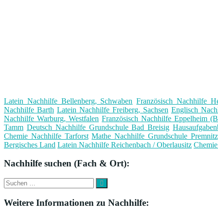
Latein Nachhilfe Bellenberg, Schwaben
Französisch Nachhilfe H
Nachhilfe Barth
Latein Nachhilfe Freiberg, Sachsen
Englisch Nach
Nachhilfe Warburg, Westfalen
Französisch Nachhilfe Eppelheim (B
Tamm
Deutsch Nachhilfe Grundschule Bad Breisig
Hausaufgaben
Chemie Nachhilfe Tarforst
Mathe Nachhilfe Grundschule Premnitz
Bergisches Land
Latein Nachhilfe Reichenbach / Oberlausitz
Chemie 
Nachhilfe suchen (Fach & Ort):
Suche
Suchen
nach:
Weitere Informationen zu Nachhilfe: