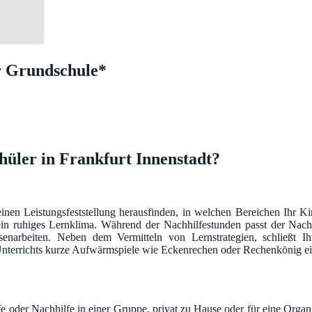
r Grundschule*
hüler in Frankfurt Innenstadt?
einen Leistungsfeststellung herausfinden, in welchen Bereichen Ihr K
ein ruhiges Lernklima. Während der Nachhilfestunden passt der Nach
narbeiten. Neben dem Vermitteln von Lernstrategien, schließt Ih
s Unterrichts kurze Aufwärmspiele wie Eckenrechen oder Rechenkönig ei
 oder Nachhilfe in einer Gruppe, privat zu Hause oder für eine Organi