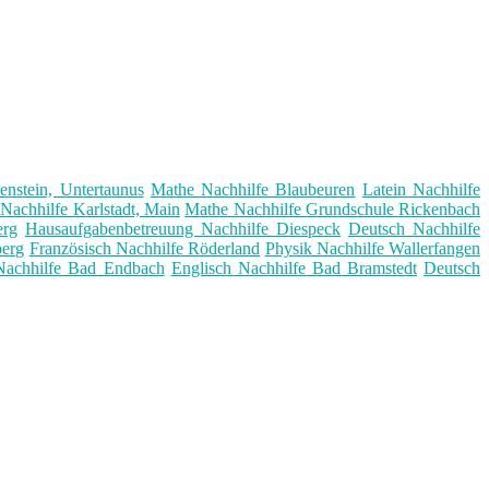
nstein, Untertaunus
Mathe Nachhilfe Blaubeuren
Latein Nachhilfe
 Nachhilfe Karlstadt, Main
Mathe Nachhilfe Grundschule Rickenbach
erg
Hausaufgabenbetreuung Nachhilfe Diespeck
Deutsch Nachhilfe
berg
Französisch Nachhilfe Röderland
Physik Nachhilfe Wallerfangen
Nachhilfe Bad Endbach
Englisch Nachhilfe Bad Bramstedt
Deutsch