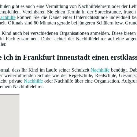
ulen gibt es auch eine Vermittlung von Nachhilfelehrern oder der Leh
empfehlen. Vereinbaren Sie einen Termin in der Sprechstunde, frage
achhilfe
können Sie die Dauer einer Unterrichtsstunde individuell 
heit. Oftmals sind 60 Minuten gerade bei jüngeren Schülern bzw. Grun
r Kind auch bei verschiedenen Organisationen anmelden. Diese bieten
ein Fach zusammen. Dabei achtet der Nachhilfelehrer auf eine ang
ler.
e ich in Frankfurt Innenstadt einen erstkl
normal, dass Ihr Kind im Laufe seiner Schulzeit
Nachhilfe
benötigt. Dab
iner weiterführenden Schule wie der Regelschule, Realschule, Gesamt
cht, private
Nachhilfe
oder Nachhilfe über eine Organisation. Aufgrun
 einem Nachhilfelehrer.