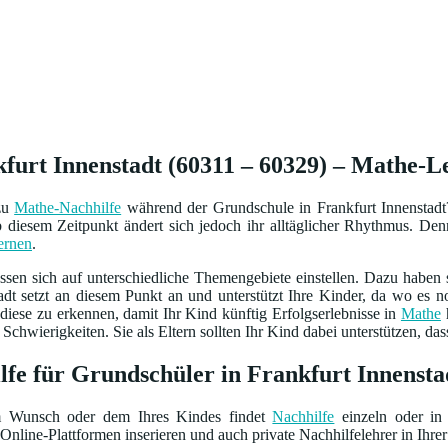
urt Innenstadt (60311 – 60329) – Mathe-Lei
 zu
Mathe-Nachhilfe
während der Grundschule in Frankfurt Innenstadt?
diesem Zeitpunkt ändert sich jedoch ihr alltäglicher Rhythmus. Denn
ernen
.
sen sich auf unterschiedliche Themengebiete einstellen. Dazu haben
adt setzt an diesem Punkt an und unterstützt Ihre Kinder, da wo es 
diese zu erkennen, damit Ihr Kind künftig Erfolgserlebnisse in
Mathe
h
chwierigkeiten. Sie als Eltern sollten Ihr Kind dabei unterstützen, das
fe für Grundschüler in Frankfurt Innensta
m Wunsch oder dem Ihres Kindes findet
Nachhilfe
einzeln oder in 
Online-Plattformen inserieren und auch private Nachhilfelehrer in Ihrer