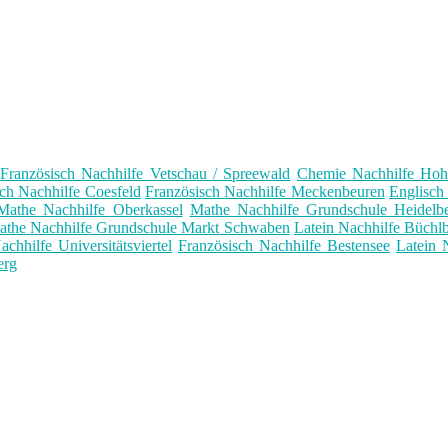
Französisch Nachhilfe Vetschau / Spreewald
Chemie Nachhilfe Hohe
ch Nachhilfe Coesfeld
Französisch Nachhilfe Meckenbeuren
Englisch
Mathe Nachhilfe Oberkassel
Mathe Nachhilfe Grundschule Heidelb
athe Nachhilfe Grundschule Markt Schwaben
Latein Nachhilfe Büchl
chhilfe Universitätsviertel
Französisch Nachhilfe Bestensee
Latein 
erg