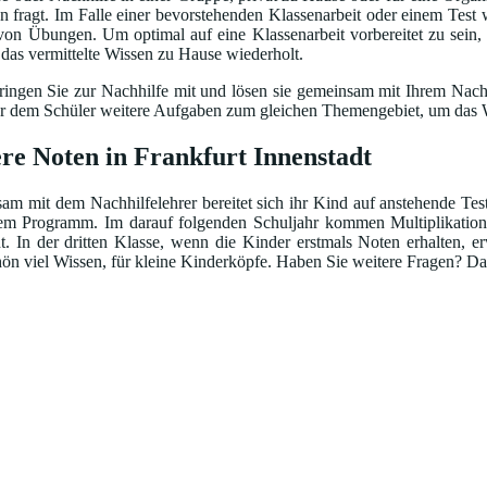
fragt. Im Falle einer bevorstehenden Klassenarbeit oder einem Test w
 von Übungen. Um optimal auf eine Klassenarbeit vorbereitet zu sein,
d das vermittelte Wissen zu Hause wiederholt.
ingen Sie zur Nachhilfe mit und lösen sie gemeinsam mit Ihrem Nachhi
bt er dem Schüler weitere Aufgaben zum gleichen Themengebiet, um das W
re Noten in Frankfurt Innenstadt
m mit dem Nachhilfelehrer bereitet sich ihr Kind auf anstehende Test
em Programm. Im darauf folgenden Schuljahr kommen Multiplikation
 In der dritten Klasse, wenn die Kinder erstmals Noten erhalten, 
n viel Wissen, für kleine Kinderköpfe. Haben Sie weitere Fragen? Dan