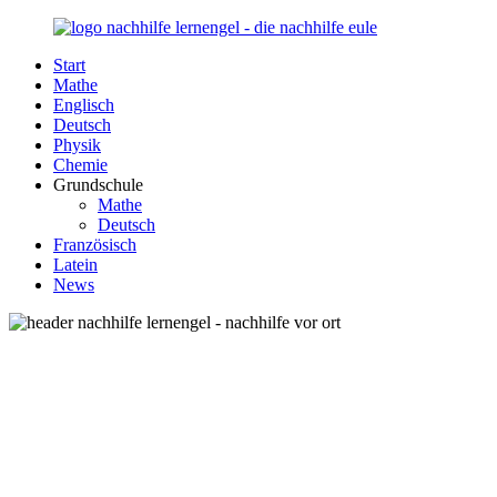
Zurück
zum
Start
Inhalt
Nachhilfe-
Unsere
Mathe
Lernengel.de
Nachhilfe-
Englisch
Eule
Deutsch
berät
Physik
Sie
Chemie
zum
Grundschule
Thema
Mathe
Nachhilfe
Deutsch
–
Französisch
Damit
Latein
Lernen
News
wieder
Spaß
macht!