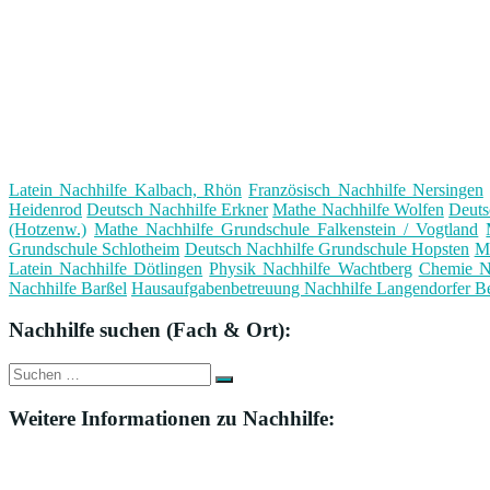
Latein Nachhilfe Kalbach, Rhön
Französisch Nachhilfe Nersingen
Heidenrod
Deutsch Nachhilfe Erkner
Mathe Nachhilfe Wolfen
Deuts
(Hotzenw.)
Mathe Nachhilfe Grundschule Falkenstein / Vogtland
Grundschule Schlotheim
Deutsch Nachhilfe Grundschule Hopsten
M
Latein Nachhilfe Dötlingen
Physik Nachhilfe Wachtberg
Chemie Na
Nachhilfe Barßel
Hausaufgabenbetreuung Nachhilfe Langendorfer B
Nachhilfe suchen (Fach & Ort):
Suche
Suchen
nach:
Weitere Informationen zu Nachhilfe: