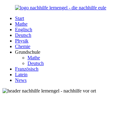
Zurück
zum
Start
Inhalt
Nachhilfe-
Unsere
Mathe
Lernengel.de
Nachhilfe-
Englisch
Eule
Deutsch
berät
Physik
Sie
Chemie
zum
Grundschule
Thema
Mathe
Nachhilfe
Deutsch
–
Französisch
Damit
Latein
Lernen
News
wieder
Spaß
macht!