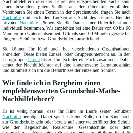
Nachhilfelehrern oder der Lehrer des entsprechenden Fachs kann
einen besonders guten Schüler aus der Oberstufe empfehlen.
Vereinbaren Sie einen Termin in der Sprechstunde, fragen Sie nach
Nachhilfe
und nach den Lücken aus Sicht des Lehrers. Bei der
privaten
Nachhilfe
können Sie die Dauer einer Unterrichtsstunde
individuell bestimmen. Wir empfehlen bei eine Dauer von 60 bis 90
Minuten pro Unterrichtseinheit. Oftmals sind 60 Minuten gerade bei
jüngeren Schülern bzw. Grundschülern ausreichend.
Sie können Ihr Kind auch bei verschiedenen Organisationen
anmelden. Diese bieten Einzel- oder Gruppenunterricht an. In den
Lerngruppen
lernen
bis zu fünf Schüler ein Fach zusammen. Dabei
achtet der Nachhilfelehrer auf eine angemessene Lernatmosphäre
und kümmert sich um die Bedürfnisse der einzelnen Schüler.
Wie finde ich in Bergheim einen
empfehlenswerten Grundschul-Mathe-
Nachhilfelehrer?
Es ist völlig normal, dass Ihr Kind im Laufe seiner Schulzeit
Nachhilfe
benötigt. Dabei spielt es keine Rolle, ob Ihr Kind noch
zur Grundschule geht oder bereits auf einer weiterführenden Schule
wie der Regelschule, Realschule, Gesamtschule oder dem
Gymnasium ist. Entscheiden Sie sich gemeinsam mit ihrem Kind für