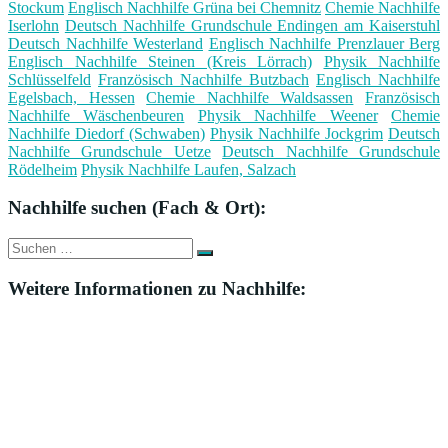
Stockum
Englisch Nachhilfe Grüna bei Chemnitz
Chemie Nachhilfe
Iserlohn
Deutsch Nachhilfe Grundschule Endingen am Kaiserstuhl
Deutsch Nachhilfe Westerland
Englisch Nachhilfe Prenzlauer Berg
Englisch Nachhilfe Steinen (Kreis Lörrach)
Physik Nachhilfe
Schlüsselfeld
Französisch Nachhilfe Butzbach
Englisch Nachhilfe
Egelsbach, Hessen
Chemie Nachhilfe Waldsassen
Französisch
Nachhilfe Wäschenbeuren
Physik Nachhilfe Weener
Chemie
Nachhilfe Diedorf (Schwaben)
Physik Nachhilfe Jockgrim
Deutsch
Nachhilfe Grundschule Uetze
Deutsch Nachhilfe Grundschule
Rödelheim
Physik Nachhilfe Laufen, Salzach
Nachhilfe suchen (Fach & Ort):
Suche
Suchen
nach:
Weitere Informationen zu Nachhilfe: