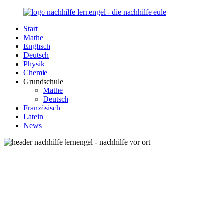
Zurück
zum
Start
Inhalt
Nachhilfe-
Unsere
Mathe
Lernengel.de
Nachhilfe-
Englisch
Eule
Deutsch
berät
Physik
Sie
Chemie
zum
Grundschule
Thema
Mathe
Nachhilfe
Deutsch
–
Französisch
Damit
Latein
Lernen
News
wieder
Spaß
macht!