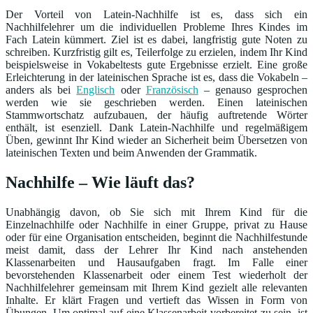
Der Vorteil von Latein-Nachhilfe ist es, dass sich ein
Nachhilfelehrer um die individuellen Probleme Ihres Kindes im
Fach Latein kümmert. Ziel ist es dabei, langfristig gute Noten zu
schreiben. Kurzfristig gilt es, Teilerfolge zu erzielen, indem Ihr Kind
beispielsweise in Vokabeltests gute Ergebnisse erzielt. Eine große
Erleichterung in der lateinischen Sprache ist es, dass die Vokabeln –
anders als bei
Englisch
oder
Französisch
– genauso gesprochen
werden wie sie geschrieben werden. Einen lateinischen
Stammwortschatz aufzubauen, der häufig auftretende Wörter
enthält, ist esenziell. Dank Latein-Nachhilfe und regelmäßigem
Üben, gewinnt Ihr Kind wieder an Sicherheit beim Übersetzen von
lateinischen Texten und beim Anwenden der Grammatik.
Nachhilfe – Wie läuft das?
Unabhängig davon, ob Sie sich mit Ihrem Kind für die
Einzelnachhilfe oder Nachhilfe in einer Gruppe, privat zu Hause
oder für eine Organisation entscheiden, beginnt die Nachhilfestunde
meist damit, dass der Lehrer Ihr Kind nach anstehenden
Klassenarbeiten und Hausaufgaben fragt. Im Falle einer
bevorstehenden Klassenarbeit oder einem Test wiederholt der
Nachhilfelehrer gemeinsam mit Ihrem Kind gezielt alle relevanten
Inhalte. Er klärt Fragen und vertieft das Wissen in Form von
Übungen. Um optimal auf eine Klassenarbeit vorbereitet zu sein, ist