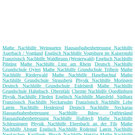
Mathe Nachhilfe Weingarten
Hausaufgabenbetreuung Nachhilfe
Auerbach / Vogtland
Englisch Nachhilfe Vogtsburg im Kaiserstuhl
Französisch Nachhilfe Waldbrunn (Westerwald)
Englisch Nachhilfe
Pilsting
Mathe Nachhilfe Linz am Rhein
Deutsch Nachhilfe
Grundschule Oyten
Mathe Nachhilfe Grundschule Triftern
Mathe
Nachhilfe Riederwald
Mathe Nachhilfe Haselbachtal
Mathe
Nachhilfe Grundschule Strausberg
Physik Nachhilfe Moringen
Deutsch Nachhilfe Grundschule Eidelstedt
Mathe Nachhilfe
Grundschule Hahnbach, Oberpfalz
Chemie Nachhilfe Quedlinburg
Physik Nachhilfe Flieden
Englisch Nachhilfe Mansfeld, Südharz
Französisch Nachhilfe Neckarsulm
Französisch Nachhilfe Lehe
Latein Nachhilfe Heidenrod
Deutsch Nachhilfe Neckarau
Hausaufgabenbetreuung Nachhilfe Ihlow, Ostfriesland
Hausaufgabenbetreuung Nachhilfe Halblech
Mathe Nachhilfe
Schleusingen
Physik Nachhilfe Ebersbach an der Fils
Mathe
Nachhilfe Abstatt
Englisch Nachhilfe Rödental
Latein Nachhilfe
Neukirchen, Knüllgeb.
Physik Nachhilfe Wetzlar
Mathe Nachhilfe