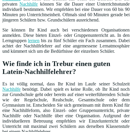
privaten
Nachhilfe
können Sie die Dauer einer Unterrichtsstunde
individuell bestimmen. Wir empfehlen bei eine Dauer von 60 bis 90
Minuten pro Unterrichtseinheit. Oftmals sind 60 Minuten gerade bei
jüngeren Schülern bzw. Grundschülern ausreichend.
Sie können Ihr Kind auch bei verschiedenen Organisationen
anmelden. Diese bieten Einzel- oder Gruppenunterricht an. In den
Lerngruppen
lernen
bis zu fünf Schüler ein Fach zusammen. Dabei
achtet der Nachhilfelehrer auf eine angemessene Lernatmosphäre
und kümmert sich um die Bedürfnisse der einzelnen Schüler.
Wie finde ich in Trebur einen guten
Latein-Nachhilfelehrer?
Es ist völlig normal, dass Ihr Kind im Laufe seiner Schulzeit
Nachhilfe
benötigt. Dabei spielt es keine Rolle, ob Ihr Kind noch
zur Grundschule geht oder bereits auf einer weiterführenden Schule
wie der Regelschule, Realschule, Gesamtschule oder dem
Gymnasium ist. Entscheiden Sie sich gemeinsam mit ihrem Kind für
eine Nachhilfeform, also Einzel- oder Gruppenunterricht, private
Nachhilfe oder Nachhilfe über eine Organisation. Aufgrund der
individuelleren Betreuung empfehlen wir Einzelunterricht oder
Unterricht mit maximal zwei Schülern aus derselben Klassenstufe
bei einem Nachhilfelehrer.