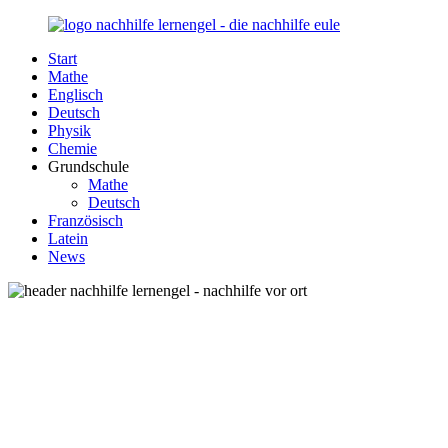
Zurück
zum
Start
Inhalt
Nachhilfe-
Unsere
Mathe
Lernengel.de
Nachhilfe-
Englisch
Eule
Deutsch
berät
Physik
Sie
Chemie
zum
Grundschule
Thema
Mathe
Nachhilfe
Deutsch
–
Französisch
Damit
Latein
Lernen
News
wieder
Spaß
macht!