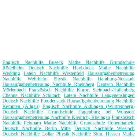
Englisch Nachhilfe Buseck
Mathe Nachhilfe Grundschule
Rödelheim
Deutsch Nachhilfe Havixbeck
Mathe Nachhilfe
Wedding
Latein Nachhilfe Westenfeld
Hausaufgabenbetreuung
Nachhilfe Wehrheim
Physik Nachhilfe Hamburg-Neustadt
Hausaufgabenbetreuung Nachhilfe Rheinberg
Deutsch Nachhilfe
Mörlenbach
Französisch Nachhilfe Kurort Steinbach-Hallenberg
Chemie Nachhilfe Schiltach
Latein Nachhilfe Langenenslingen
Deutsch Nachhilfe Freudenstadt
Hausaufgabenbetreuung Nachhilfe
Kempten (Allgäu)
Englisch Nachhilfe Aidlingen (Württemberg)
Deutsch Nachhilfe Grundschule Hagenburg bei Wunstorf
Hausaufgabenbetreuung Nachhilfe Kiedrich, Rheingau
Französisch
Nachhilfe Fehmarn
Mathe Nachhilfe Grundschule Hohenhameln
Deutsch Nachhilfe Berlin Mitte
Deutsch Nachhilfe Wiesloch
Deutsch Nachhilfe Lollar
Physik Nachhilfe Sinn, Hessen
Mathe