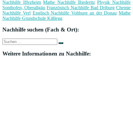
Nachhilfe Iffezheim
Mathe Nachhilfe Biederitz
Physik Nachhilfe
Sonthofen, Oberallgäu
Französisch Nachhilfe Bad Driburg
Chemie
Nachhilfe Verl
Englisch Nachhilfe Vohburg an der Donau
Mathe
Nachhilfe Grundschule Kißlegg
Nachhilfe suchen (Fach & Ort):
Suche
Suchen
nach:
Weitere Informationen zu Nachhilfe: