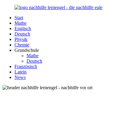
Zurück
zum
Start
Inhalt
Nachhilfe-
Unsere
Mathe
Lernengel.de
Nachhilfe-
Englisch
Eule
Deutsch
berät
Physik
Sie
Chemie
zum
Grundschule
Thema
Mathe
Nachhilfe
Deutsch
–
Französisch
Damit
Latein
Lernen
News
wieder
Spaß
macht!