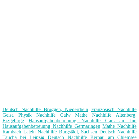
Deutsch Nachhilfe Brüggen, Niederrhein
Französisch Nachhilfe
Geisa
Physik Nachhilfe Calw
Mathe Nachhilfe Altenberg,
Erzgebirge
Hausaufgabenbetreuung Nachhilfe Gars am Inn
Hausaufgabenbetreuung Nachhilfe Germaringen
Mathe Nachhilfe
Rambach
Latein Nachhilfe Burgstädt, Sachsen
Deutsch Nachhilfe
Taucha bei Leipzig
Deutsch Nachhilfe Bernau am Chiemsee