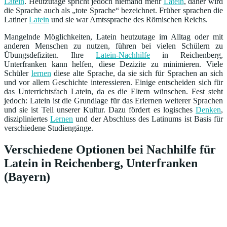
Latein
. Heutzutage spricht jedoch niemand mehr
Latein
, daher wird
die Sprache auch als „tote Sprache“ bezeichnet. Früher sprachen die
Latiner
Latein
und sie war Amtssprache des Römischen Reichs.
Mangelnde Möglichkeiten, Latein heutzutage im Alltag oder mit
anderen Menschen zu nutzen, führen bei vielen Schülern zu
Übungsdefiziten. Ihre
Latein-Nachhilfe
in Reichenberg,
Unterfranken kann helfen, diese Dezizite zu minimieren. Viele
Schüler
lernen
diese alte Sprache, da sie sich für Sprachen an sich
und vor allem Geschichte interessieren. Einige entscheiden sich für
das Unterrichtsfach Latein, da es die Eltern wünschen. Fest steht
jedoch: Latein ist die Grundlage für das Erlernen weiterer Sprachen
und sie ist Teil unserer Kultur. Dazu fördert es logisches
Denken
,
diszipliniertes
Lernen
und der Abschluss des Latinums ist Basis für
verschiedene Studiengänge.
Verschiedene Optionen bei Nachhilfe für
Latein in Reichenberg, Unterfranken
(Bayern)