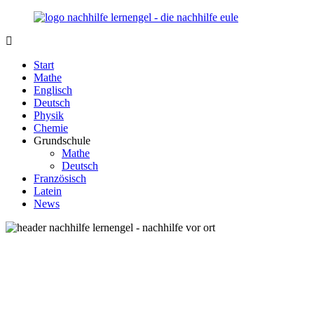
Zurück
zum
Inhalt
Nachhilfe-
Unsere
Lernengel.de
Nachhilfe-
Start
Eule
Mathe
berät
Englisch
Sie
Deutsch
zum
Physik
Thema
Chemie
Nachhilfe
Grundschule
–
Mathe
Damit
Deutsch
Lernen
Französisch
wieder
Latein
Spaß
News
macht!