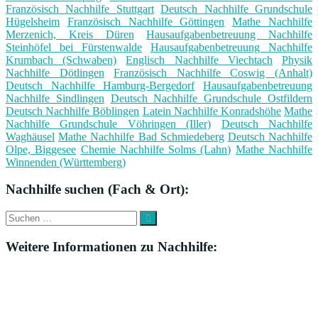
Französisch Nachhilfe Stuttgart
Deutsch Nachhilfe Grundschule
Hügelsheim
Französisch Nachhilfe Göttingen
Mathe Nachhilfe
Merzenich, Kreis Düren
Hausaufgabenbetreuung Nachhilfe
Steinhöfel bei Fürstenwalde
Hausaufgabenbetreuung Nachhilfe
Krumbach (Schwaben)
Englisch Nachhilfe Viechtach
Physik
Nachhilfe Dötlingen
Französisch Nachhilfe Coswig (Anhalt)
Deutsch Nachhilfe Hamburg-Bergedorf
Hausaufgabenbetreuung
Nachhilfe Sindlingen
Deutsch Nachhilfe Grundschule Ostfildern
Deutsch Nachhilfe Böblingen
Latein Nachhilfe Konradshöhe
Mathe
Nachhilfe Grundschule Vöhringen (Iller)
Deutsch Nachhilfe
Waghäusel
Mathe Nachhilfe Bad Schmiedeberg
Deutsch Nachhilfe
Olpe, Biggesee
Chemie Nachhilfe Solms (Lahn)
Mathe Nachhilfe
Winnenden (Württemberg)
Nachhilfe suchen (Fach & Ort):
Suche
Suchen
nach:
Weitere Informationen zu Nachhilfe: