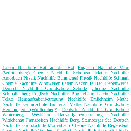
Latein Nachhilfe Rot an der Rot
Englisch Nachhilfe Murr
(Württemberg)
Chemie Nachhilfe Schongau
Mathe Nachhilfe
Amorbach
Physik Nachhilfe Bammental
Physik Nachhilfe Schmarl
Chemie Nachhilfe Winnweiler
Latein Nachhilfe Bad Liebenwerda
Deutsch Nachhilfe Grundschule Sehnde
Chemie Nachhilfe
Schmallenberg
Englisch Nachhilfe Bönnigheim
Latein Nachhilfe
Telgte
Hausaufgabenbetreuung Nachhilfe Emlichheim
Mathe
Nachhilfe Grundschule Bühlertal
Mathe Nachhilfe Grundschule
Hemmingen (Württemberg)
Deutsch Nachhilfe Grundschule
Winterberg, Westfalen
Hausaufgabenbetreuung Nachhilfe
Wittichenau
Französisch Nachhilfe Berg, Starnberger See
Deutsch
Nachhilfe Grundschule Mörlenbach
Chemie Nachhilfe Regenstauf
Chemie Nachhilfe Woldegk
Englisch Nachhilfe Ballenstedt
Physik