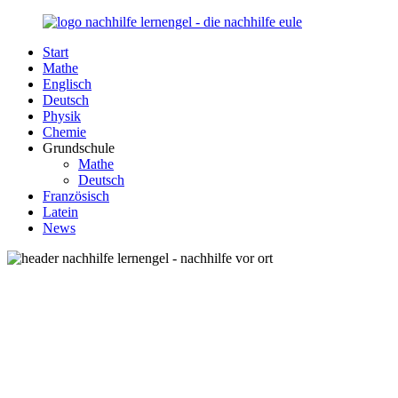
Zurück
zum
Start
Inhalt
Nachhilfe-
Unsere
Mathe
Lernengel.de
Nachhilfe-
Englisch
Eule
Deutsch
berät
Physik
Sie
Chemie
zum
Grundschule
Thema
Mathe
Nachhilfe
Deutsch
–
Französisch
Damit
Latein
Lernen
News
wieder
Spaß
macht!