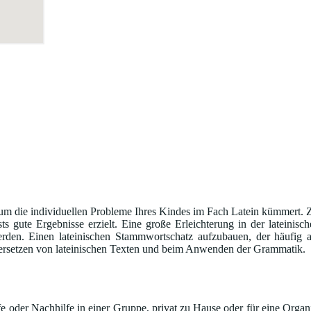
 um die individuellen Probleme Ihres Kindes im Fach Latein kümmert. Ziel 
sts gute Ergebnisse erzielt. Eine große Erleichterung in der lateinis
n. Einen lateinischen Stammwortschatz aufzubauen, der häufig auft
ersetzen von lateinischen Texten und beim Anwenden der Grammatik.
 oder Nachhilfe in einer Gruppe, privat zu Hause oder für eine Organi