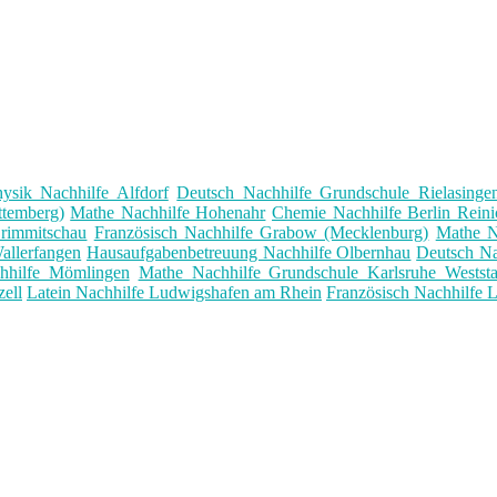
ysik Nachhilfe Alfdorf
Deutsch Nachhilfe Grundschule Rielasinge
ttemberg)
Mathe Nachhilfe Hohenahr
Chemie Nachhilfe Berlin Reini
rimmitschau
Französisch Nachhilfe Grabow (Mecklenburg)
Mathe N
allerfangen
Hausaufgabenbetreuung Nachhilfe Olbernhau
Deutsch Na
hhilfe Mömlingen
Mathe Nachhilfe Grundschule Karlsruhe Weststa
ell
Latein Nachhilfe Ludwigshafen am Rhein
Französisch Nachhilfe L