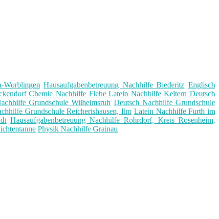
n-Worblingen
Hausaufgabenbetreuung Nachhilfe Biederitz
Englisch
ckendorf
Chemie Nachhilfe Flehe
Latein Nachhilfe Keltern
Deutsch
achhilfe Grundschule Wilhelmsruh
Deutsch Nachhilfe Grundschule
chhilfe Grundschule Reichertshausen, Ilm
Latein Nachhilfe Furth im
dt
Hausaufgabenbetreuung Nachhilfe Rohrdorf, Kreis Rosenheim,
ichtentanne
Physik Nachhilfe Grainau