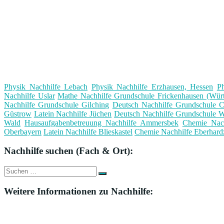
Physik Nachhilfe Lebach
Physik Nachhilfe Erzhausen, Hessen
Ph
Nachhilfe Uslar
Mathe Nachhilfe Grundschule Frickenhausen (Wür
Nachhilfe Grundschule Gilching
Deutsch Nachhilfe Grundschule C
Güstrow
Latein Nachhilfe Jüchen
Deutsch Nachhilfe Grundschule W
Wald
Hausaufgabenbetreuung Nachhilfe Ammersbek
Chemie Nac
Oberbayern
Latein Nachhilfe Blieskastel
Chemie Nachhilfe Eberhardz
Nachhilfe suchen (Fach & Ort):
Suche
Suchen
nach:
Weitere Informationen zu Nachhilfe: