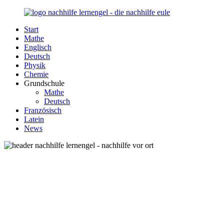
Zurück
zum
Start
Inhalt
Nachhilfe-
Unsere
Mathe
Lernengel.de
Nachhilfe-
Englisch
Eule
Deutsch
berät
Physik
Sie
Chemie
zum
Grundschule
Thema
Mathe
Nachhilfe
Deutsch
–
Französisch
Damit
Latein
Lernen
News
wieder
Spaß
macht!