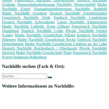
Wietze
Französisch Nachhilfe Tirschenreuth
Deutsch Nachhilfe
Geithain
Hausaufgabenbetreuung Nachhilfe Westerrönfeld
Mathe
Nachhilfe Kirkel
Hausaufgabenbetreuung Nachhilfe Bothfeld
Mathe Nachhilfe Arnsberg
Deutsch Nachhilfe Friedrichshafen
Französisch Nachhilfe Fürth
Englisch Nachhilfe Lambsheim
Deutsch Nachhilfe Schwanheim
Latein Nachhilfe Altmannstein
Mathe Nachhilfe Leiferde, Kreis Gifhorn
Französisch Nachhilfe
Dautphetal
Deutsch Nachhilfe Lollar
Physik Nachhilfe Freden
(Leine)
Mathe Nachhilfe Grundschule Wilster
Englisch Nachhilfe
Sittensen
Mathe Nachhilfe Grundschule Recke
Englisch Nachhilfe
Hohenhameln
Mathe Nachhilfe Grundschule Limburg an der Lahn
Deutsch Nachhilfe Reichenbach / Oberlausitz
Physik Nachhilfe
Stetzsch
Mathe Nachhilfe Grundschule Thale
Französisch Nachhilfe
Kurort Steinbach-Hallenberg
Nachhilfe suchen (Fach & Ort):
Suche
Suchen
nach:
Weitere Informationen zu Nachhilfe: