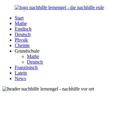
Zurück
zum
Start
Inhalt
Nachhilfe-
Unsere
Mathe
Lernengel.de
Nachhilfe-
Englisch
Eule
Deutsch
berät
Physik
Sie
Chemie
zum
Grundschule
Thema
Mathe
Nachhilfe
Deutsch
–
Französisch
Damit
Latein
Lernen
News
wieder
Spaß
macht!