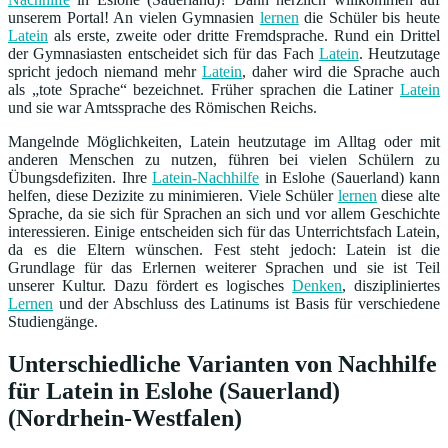
unserem Portal! An vielen Gymnasien
lernen
die Schüler bis heute
Latein
als erste, zweite oder dritte Fremdsprache. Rund ein Drittel
der Gymnasiasten entscheidet sich für das Fach
Latein
. Heutzutage
spricht jedoch niemand mehr
Latein
, daher wird die Sprache auch
als „tote Sprache“ bezeichnet. Früher sprachen die Latiner
Latein
und sie war Amtssprache des Römischen Reichs.
Mangelnde Möglichkeiten, Latein heutzutage im Alltag oder mit
anderen Menschen zu nutzen, führen bei vielen Schülern zu
Übungsdefiziten. Ihre
Latein-Nachhilfe
in Eslohe (Sauerland) kann
helfen, diese Dezizite zu minimieren. Viele Schüler
lernen
diese alte
Sprache, da sie sich für Sprachen an sich und vor allem Geschichte
interessieren. Einige entscheiden sich für das Unterrichtsfach Latein,
da es die Eltern wünschen. Fest steht jedoch: Latein ist die
Grundlage für das Erlernen weiterer Sprachen und sie ist Teil
unserer Kultur. Dazu fördert es logisches
Denken
, diszipliniertes
Lernen
und der Abschluss des Latinums ist Basis für verschiedene
Studiengänge.
Unterschiedliche Varianten von Nachhilfe
für Latein in Eslohe (Sauerland)
(Nordrhein-Westfalen)