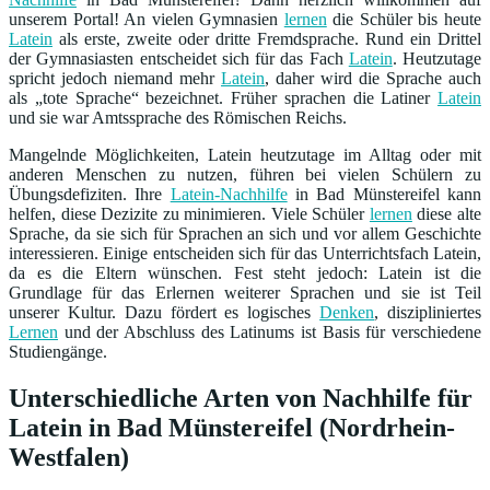
unserem Portal! An vielen Gymnasien
lernen
die Schüler bis heute
Latein
als erste, zweite oder dritte Fremdsprache. Rund ein Drittel
der Gymnasiasten entscheidet sich für das Fach
Latein
. Heutzutage
spricht jedoch niemand mehr
Latein
, daher wird die Sprache auch
als „tote Sprache“ bezeichnet. Früher sprachen die Latiner
Latein
und sie war Amtssprache des Römischen Reichs.
Mangelnde Möglichkeiten, Latein heutzutage im Alltag oder mit
anderen Menschen zu nutzen, führen bei vielen Schülern zu
Übungsdefiziten. Ihre
Latein-Nachhilfe
in Bad Münstereifel kann
helfen, diese Dezizite zu minimieren. Viele Schüler
lernen
diese alte
Sprache, da sie sich für Sprachen an sich und vor allem Geschichte
interessieren. Einige entscheiden sich für das Unterrichtsfach Latein,
da es die Eltern wünschen. Fest steht jedoch: Latein ist die
Grundlage für das Erlernen weiterer Sprachen und sie ist Teil
unserer Kultur. Dazu fördert es logisches
Denken
, diszipliniertes
Lernen
und der Abschluss des Latinums ist Basis für verschiedene
Studiengänge.
Unterschiedliche Arten von Nachhilfe für
Latein in Bad Münstereifel (Nordrhein-
Westfalen)