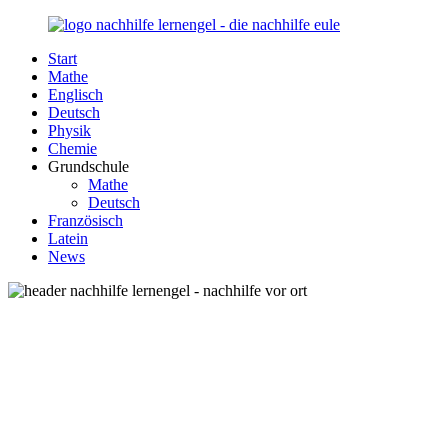
Zurück
zum
Start
Inhalt
Nachhilfe-
Unsere
Mathe
Lernengel.de
Nachhilfe-
Englisch
Eule
Deutsch
berät
Physik
Sie
Chemie
zum
Grundschule
Thema
Mathe
Nachhilfe
Deutsch
–
Französisch
Damit
Latein
Lernen
News
wieder
Spaß
macht!