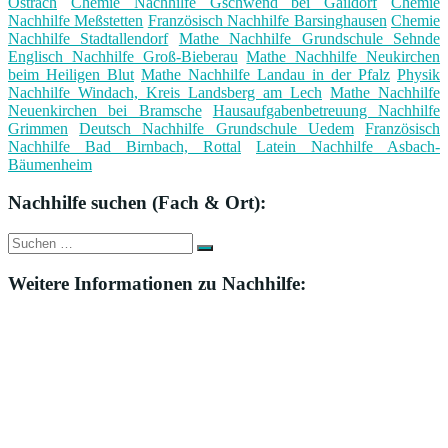
Ostrach
Chemie Nachhilfe Gschwend bei Gaildorf
Chemie
Nachhilfe Meßstetten
Französisch Nachhilfe Barsinghausen
Chemie
Nachhilfe Stadtallendorf
Mathe Nachhilfe Grundschule Sehnde
Englisch Nachhilfe Groß-Bieberau
Mathe Nachhilfe Neukirchen
beim Heiligen Blut
Mathe Nachhilfe Landau in der Pfalz
Physik
Nachhilfe Windach, Kreis Landsberg am Lech
Mathe Nachhilfe
Neuenkirchen bei Bramsche
Hausaufgabenbetreuung Nachhilfe
Grimmen
Deutsch Nachhilfe Grundschule Uedem
Französisch
Nachhilfe Bad Birnbach, Rottal
Latein Nachhilfe Asbach-
Bäumenheim
Nachhilfe suchen (Fach & Ort):
Suche
Suchen
nach:
Weitere Informationen zu Nachhilfe: