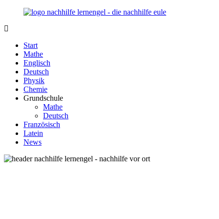
Zurück
zum
Inhalt
Nachhilfe-
Unsere
Lernengel.de
Nachhilfe-
Start
Eule
Mathe
berät
Englisch
Sie
Deutsch
zum
Physik
Thema
Chemie
Nachhilfe
Grundschule
–
Mathe
Damit
Deutsch
Lernen
Französisch
wieder
Latein
Spaß
News
macht!