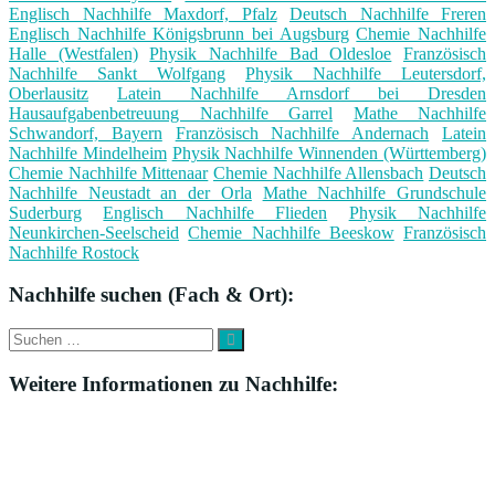
Englisch Nachhilfe Maxdorf, Pfalz
Deutsch Nachhilfe Freren
Englisch Nachhilfe Königsbrunn bei Augsburg
Chemie Nachhilfe
Halle (Westfalen)
Physik Nachhilfe Bad Oldesloe
Französisch
Nachhilfe Sankt Wolfgang
Physik Nachhilfe Leutersdorf,
Oberlausitz
Latein Nachhilfe Arnsdorf bei Dresden
Hausaufgabenbetreuung Nachhilfe Garrel
Mathe Nachhilfe
Schwandorf, Bayern
Französisch Nachhilfe Andernach
Latein
Nachhilfe Mindelheim
Physik Nachhilfe Winnenden (Württemberg)
Chemie Nachhilfe Mittenaar
Chemie Nachhilfe Allensbach
Deutsch
Nachhilfe Neustadt an der Orla
Mathe Nachhilfe Grundschule
Suderburg
Englisch Nachhilfe Flieden
Physik Nachhilfe
Neunkirchen-Seelscheid
Chemie Nachhilfe Beeskow
Französisch
Nachhilfe Rostock
Nachhilfe suchen (Fach & Ort):
Suche
Suchen
nach:
Weitere Informationen zu Nachhilfe: