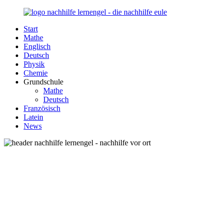
Zurück
zum
Start
Inhalt
Nachhilfe-
Unsere
Mathe
Lernengel.de
Nachhilfe-
Englisch
Eule
Deutsch
berät
Physik
Sie
Chemie
zum
Grundschule
Thema
Mathe
Nachhilfe
Deutsch
–
Französisch
Damit
Latein
Lernen
News
wieder
Spaß
macht!