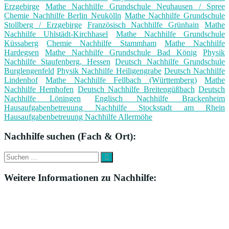
Erzgebirge
Mathe Nachhilfe Grundschule Neuhausen / Spree
Chemie Nachhilfe Berlin Neukölln
Mathe Nachhilfe Grundschule
Stollberg / Erzgebirge
Französisch Nachhilfe Grünhain
Mathe
Nachhilfe Uhlstädt-Kirchhasel
Mathe Nachhilfe Grundschule
Küssaberg
Chemie Nachhilfe Stammham
Mathe Nachhilfe
Hardegsen
Mathe Nachhilfe Grundschule Bad König
Physik
Nachhilfe Staufenberg, Hessen
Deutsch Nachhilfe Grundschule
Burglengenfeld
Physik Nachhilfe Heiligengrabe
Deutsch Nachhilfe
Lindenhof
Mathe Nachhilfe Fellbach (Württemberg)
Mathe
Nachhilfe Hemhofen
Deutsch Nachhilfe Breitengüßbach
Deutsch
Nachhilfe Löningen
Englisch Nachhilfe Brackenheim
Hausaufgabenbetreuung Nachhilfe Stockstadt am Rhein
Hausaufgabenbetreuung Nachhilfe Allermöhe
Nachhilfe suchen (Fach & Ort):
Suche
Suchen
nach:
Weitere Informationen zu Nachhilfe: