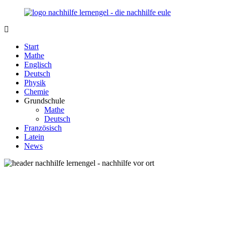
Zurück
zum
Inhalt
Nachhilfe-
Unsere
Lernengel.de
Nachhilfe-
Start
Eule
Mathe
berät
Englisch
Sie
Deutsch
zum
Physik
Thema
Chemie
Nachhilfe
Grundschule
–
Mathe
Damit
Deutsch
Lernen
Französisch
wieder
Latein
Spaß
News
macht!