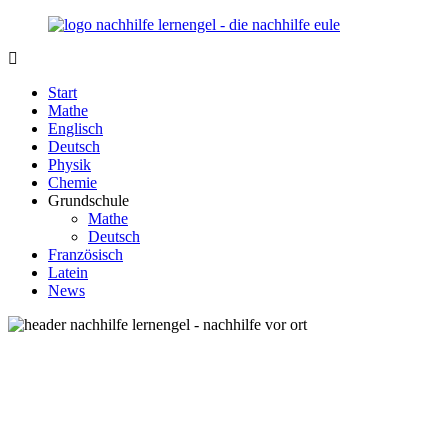
Zurück
zum
Inhalt
Nachhilfe-
Unsere
Lernengel.de
Nachhilfe-
Start
Eule
Mathe
berät
Englisch
Sie
Deutsch
zum
Physik
Thema
Chemie
Nachhilfe
Grundschule
–
Mathe
Damit
Deutsch
Lernen
Französisch
wieder
Latein
Spaß
News
macht!