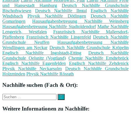
Elsteraue
Latein Nachhilfe Hohenwart, Paar
Latein Nachhilfe Freie
und Hansestadt Hamburg
Deutsch Nachhilfe Grundschule
Bischofswiesen
Deutsch Nachhilfe Ilmtal
Englisch Nachhilfe
Windsbach
Physik Nachhilfe Dötlingen
Deutsch Nachhilfe
Gomaringen
Hausaufgabenbetreuung Nachhilfe Weinsberg
Hausaufgabenbetreuung Nachhilfe Stadtoldendorf
Mathe Nachhilfe
Lengerich, Westfalen
Französisch Nachhilfe Mallersdorf-
Pfaffenberg
Französisch Nachhilfe Lingenfeld
Deutsch Nachhilfe
Grundschule Neuffen
Hausaufgabenbetreuung Nachhilfe
Wendlingen am Neckar
Deutsch Nachhilfe Grundschule Kröpelin
Englisch Nachhilfe Ingolstadt-Etting
Deutsch Nachhilfe
Grundschule Oelsnitz (Vogtland)
Chemie Nachhilfe Erndtebrück
Englisch Nachhilfe Eggenfelden
Englisch Nachhilfe Zehdenick
Physik Nachhilfe Neckarsulm
Deutsch Nachhilfe Grundschule
Holzminden
Physik Nachhilfe Rösrath
Nachhilfe suchen (Fach & Ort):
Suche
Suchen
nach:
Weitere Informationen zu Nachhilfe: