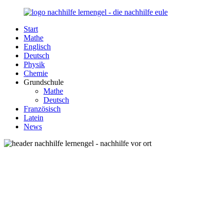
Zurück
zum
Start
Inhalt
Nachhilfe-
Unsere
Mathe
Lernengel.de
Nachhilfe-
Englisch
Eule
Deutsch
berät
Physik
Sie
Chemie
zum
Grundschule
Thema
Mathe
Nachhilfe
Deutsch
–
Französisch
Damit
Latein
Lernen
News
wieder
Spaß
macht!