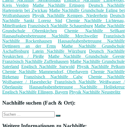
Latein Nachhilfe Siemensstadt
Englisch Nachhilfe Langwedel,
Kreis Verden
Mathe Nachhilfe Ertingen
Deutsch Nachhilfe
Hartenstein bei Zwickau
Mathe Nachhilfe Grundschule Egling bei
Wolfratshausen
Physik Nachhilfe Kempen, Niederrhein
Deutsch
Nachhilfe Sankt Lorenz Süd
Chemie Nachhilfe Lichtenau,
Mittelfranken
Französisch Nachhilfe Schauenburg
Mathe Nachhilfe
Grundschule Obernkirchen
Chemie Nachhilfe Selfkant
Hausaufgabenbetreuung Nachhilfe Merchweiler
Französisch
Nachhilfe Rockenhausen
Hausaufgabenbetreuung Nachhilfe
Dettingen an der Erms
Mathe Nachhilfe Grundschule
Aschaffenburg
Latein Nachhilfe Würzburg
Deutsch Nachhilfe
Neukirchen / Pleiße
Mathe Nachhilfe Grundschule Geeste
Französisch Nachhilfe Zuffenhausen
Mathe Nachhilfe Grundschule
Saterland
Englisch Nachhilfe Surwold
Physik Nachhilfe Pelkum
Chemie Nachhilfe Mammendorf, Oberbayern
Chemie Nachhilfe
Birkenau
Französisch Nachhilfe Calw
Chemie Nachhilfe
Wolfsanger / Hasenhecke
Französisch Nachhilfe Weißwasser /
Oberlausitz
Hausaufgabenbetreuung Nachhilfe Heiligkreuz
Englisch Nachhilfe Ellingen, Bayern
Physik Nachhilfe Neustrelitz
Nachhilfe suchen (Fach & Ort):
Suche
Suchen
nach:
Weitere Informationen zu Nachhilfe: