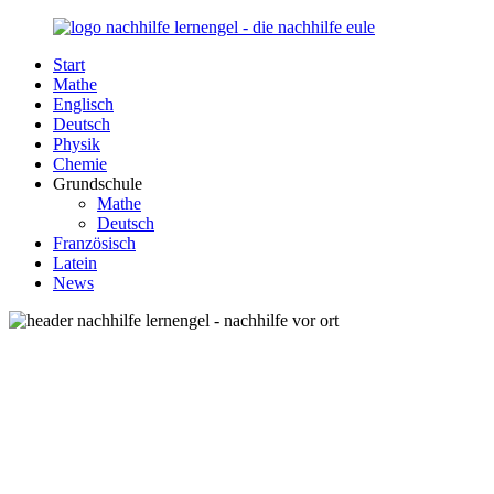
Zurück
zum
Start
Inhalt
Nachhilfe-
Unsere
Mathe
Lernengel.de
Nachhilfe-
Englisch
Eule
Deutsch
berät
Physik
Sie
Chemie
zum
Grundschule
Thema
Mathe
Nachhilfe
Deutsch
–
Französisch
Damit
Latein
Lernen
News
wieder
Spaß
macht!