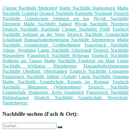
Chemie Nachhilfe Mettenhof
Mathe Nachhilfe Habinghorst
Mathe
Nachhilfe Grabfeld
Deutsch Nachhilfe Karlsruhe Nordstadt
Deutsch
Nachhilfe Grundschule Simbach am Inn
Physik Nachhilfe
Ehrenfeld
Mathe Nachhilfe Sailauf
Physik Nachhilfe Nürnberg
Deutsch Nachhilfe Karlshuld
Chemie Nachhilfe Fürth
Englisch
Nachhilfe Sohland an der Spree
Deutsch Nachhilfe Grundschule
Schallstadt
Hausaufgabenbetreuung Nachhilfe Altentreptow
Mathe
Nachhilfe Grundschule Großbettlingen
Französisch Nachhilfe
Altena, Westfalen
Latein Nachhilfe Glückstadt
Deutsch Nachhilfe
Wassenberg
Französisch Nachhilfe Holtenau
Englisch Nachhilfe
Hofheim am Taunus
Mathe Nachhilfe Frankfurt am Main
Latein
Nachhilfe Wöllstein, Rheinhessen
Hausaufgabenbetreuung
Nachhilfe Oberhaid, Oberfranken
Englisch Nachhilfe Leingarten
Französisch Nachhilfe Jeßnitz (Anhalt)
Latein Nachhilfe Spandau
Mathe Nachhilfe Grundschule Kernen im Remstal
Englisch
Nachhilfe Metzingen (Württemberg)
Deutsch Nachhilfe
Grundschule Hasbergen, Kreis Osnabrück
Französisch Nachhilfe
Hiddenhausen
Deutsch Nachhilfe Grundschule Wegscheid,
Niederbayern
Nachhilfe suchen (Fach & Ort):
Suche
Suchen
nach: