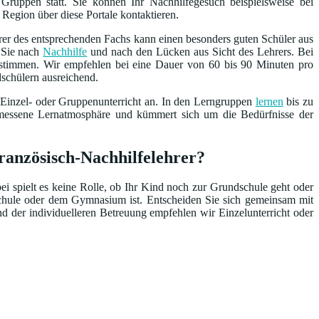
Gruppen statt. Sie können Ihr Nachhilfegesuch beispielsweise bei
 Region über diese Portale kontaktieren.
rer des entsprechenden Fachs kann einen besonders guten Schüler aus
n Sie nach
Nachhilfe
und nach den Lücken aus Sicht des Lehrers. Bei
bestimmen. Wir empfehlen bei eine Dauer von 60 bis 90 Minuten pro
dschülern ausreichend.
 Einzel- oder Gruppenunterricht an. In den Lerngruppen
lernen
bis zu
emessene Lernatmosphäre und kümmert sich um die Bedürfnisse der
ranzösisch-Nachhilfelehrer?
ei spielt es keine Rolle, ob Ihr Kind noch zur Grundschule geht oder
schule oder dem Gymnasium ist. Entscheiden Sie sich gemeinsam mit
nd der individuelleren Betreuung empfehlen wir Einzelunterricht oder