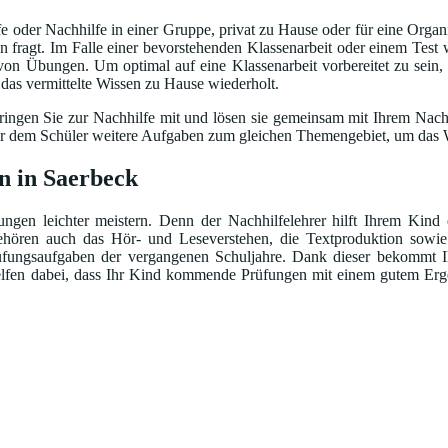
 oder Nachhilfe in einer Gruppe, privat zu Hause oder für eine Organi
fragt. Im Falle einer bevorstehenden Klassenarbeit oder einem Test w
 von Übungen. Um optimal auf eine Klassenarbeit vorbereitet zu sein,
d das vermittelte Wissen zu Hause wiederholt.
ingen Sie zur Nachhilfe mit und lösen sie gemeinsam mit Ihrem Nachhi
bt er dem Schüler weitere Aufgaben zum gleichen Themengebiet, um das W
n in Saerbeck
gen leichter meistern. Denn der Nachhilfelehrer hilft Ihrem Kind 
ren auch das Hör- und Leseverstehen, die Textproduktion sowie d
ungsaufgaben der vergangenen Schuljahre. Dank dieser bekommt Ih
helfen dabei, dass Ihr Kind kommende Prüfungen mit einem gutem Erge