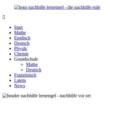
Zurück
zum
Inhalt
Nachhilfe-
Unsere
Lernengel.de
Nachhilfe-
Start
Eule
Mathe
berät
Englisch
Sie
Deutsch
zum
Physik
Thema
Chemie
Nachhilfe
Grundschule
–
Mathe
Damit
Deutsch
Lernen
Französisch
wieder
Latein
Spaß
News
macht!