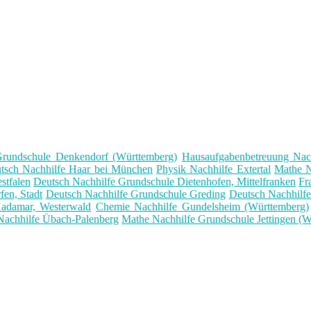
Grundschule Denkendorf (Württemberg)
Hausaufgabenbetreuung Nac
tsch Nachhilfe Haar bei München
Physik Nachhilfe Extertal
Mathe N
stfalen
Deutsch Nachhilfe Grundschule Dietenhofen, Mittelfranken
Fr
en, Stadt
Deutsch Nachhilfe Grundschule Greding
Deutsch Nachhilf
Hadamar, Westerwald
Chemie Nachhilfe Gundelsheim (Württemberg)
Nachhilfe Übach-Palenberg
Mathe Nachhilfe Grundschule Jettingen (W