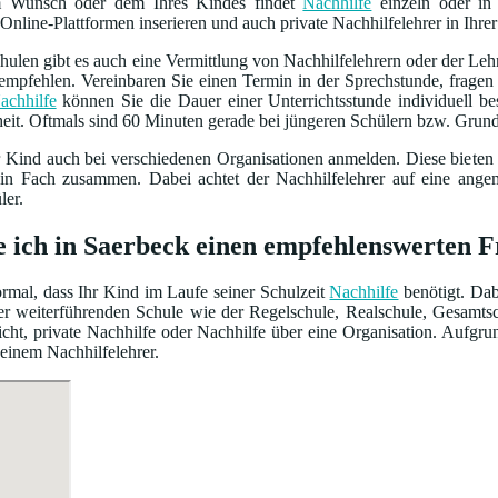
m Wunsch oder dem Ihres Kindes findet
Nachhilfe
einzeln oder in 
Online-Plattformen inserieren und auch private Nachhilfelehrer in Ihrer
ulen gibt es auch eine Vermittlung von Nachhilfelehrern oder der Leh
empfehlen. Vereinbaren Sie einen Termin in der Sprechstunde, frage
achhilfe
können Sie die Dauer einer Unterrichtsstunde individuell 
heit. Oftmals sind 60 Minuten gerade bei jüngeren Schülern bzw. Grun
r Kind auch bei verschiedenen Organisationen anmelden. Diese bieten
ein Fach zusammen. Dabei achtet der Nachhilfelehrer auf eine ang
ler.
e ich in Saerbeck einen empfehlenswerten F
normal, dass Ihr Kind im Laufe seiner Schulzeit
Nachhilfe
benötigt. Dab
iner weiterführenden Schule wie der Regelschule, Realschule, Gesamt
cht, private Nachhilfe oder Nachhilfe über eine Organisation. Aufgru
 einem Nachhilfelehrer.