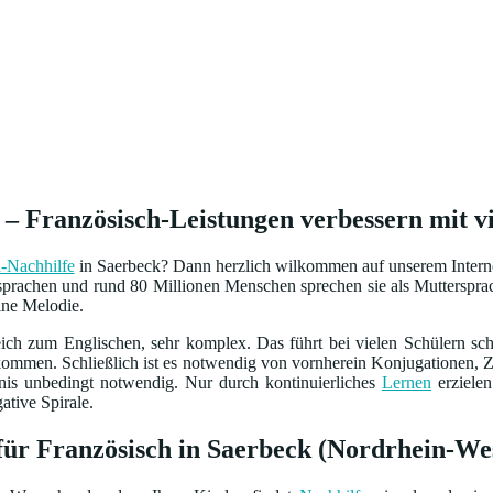
 – Französisch-Leistungen verbessern mit vi
-Nachhilfe
in Saerbeck? Dann herzlich wilkommen auf unserem Internet-
sprachen und rund 80 Millionen Menschen sprechen sie als Mutterspr
ine Melodie.
eich zum Englischen, sehr komplex. Das führt bei vielen Schülern sc
fkommen. Schließlich ist es notwendig von vornherein Konjugationen,
nis unbedingt notwendig. Nur durch kontinuierliches
Lernen
erzielen
ative Spirale.
für Französisch in Saerbeck (Nordrhein-We