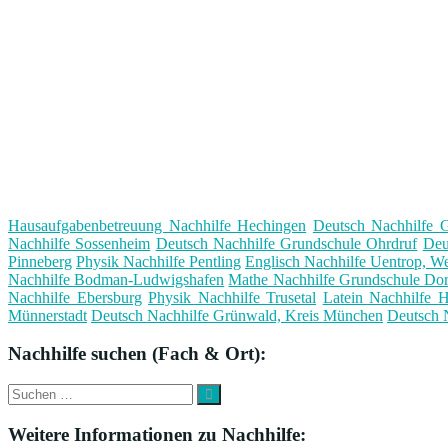
Hausaufgabenbetreuung Nachhilfe Hechingen
Deutsch Nachhilfe 
Nachhilfe Sossenheim
Deutsch Nachhilfe Grundschule Ohrdruf
Deu
Pinneberg
Physik Nachhilfe Pentling
Englisch Nachhilfe Uentrop, We
Nachhilfe Bodman-Ludwigshafen
Mathe Nachhilfe Grundschule Dorf
Nachhilfe Ebersburg
Physik Nachhilfe Trusetal
Latein Nachhilfe 
Münnerstadt
Deutsch Nachhilfe Grünwald, Kreis München
Deutsch 
Nachhilfe suchen (Fach & Ort):
Suche
Suchen
nach:
Weitere Informationen zu Nachhilfe: