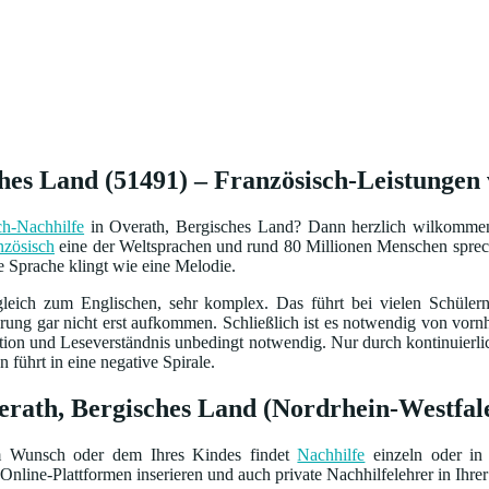
hes Land (51491) – Französisch-Leistungen v
ch-Nachhilfe
in Overath, Bergisches Land? Dann herzlich wilkommen a
nzösisch
eine der Weltsprachen und rund 80 Millionen Menschen sprec
e Sprache klingt wie eine Melodie.
gleich zum Englischen, sehr komplex. Das führt bei vielen Schüler
erung gar nicht erst aufkommen. Schließlich ist es notwendig von vo
tion und Leseverständnis unbedingt notwendig. Nur durch kontinuierl
führt in eine negative Spirale.
verath, Bergisches Land (Nordrhein-Westfal
m Wunsch oder dem Ihres Kindes findet
Nachhilfe
einzeln oder in 
Online-Plattformen inserieren und auch private Nachhilfelehrer in Ihrer