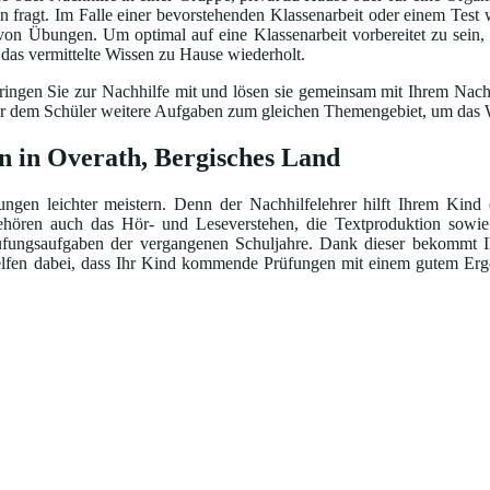
fragt. Im Falle einer bevorstehenden Klassenarbeit oder einem Test w
 von Übungen. Um optimal auf eine Klassenarbeit vorbereitet zu sein,
d das vermittelte Wissen zu Hause wiederholt.
ingen Sie zur Nachhilfe mit und lösen sie gemeinsam mit Ihrem Nachhi
bt er dem Schüler weitere Aufgaben zum gleichen Themengebiet, um das W
n in Overath, Bergisches Land
gen leichter meistern. Denn der Nachhilfelehrer hilft Ihrem Kind 
ren auch das Hör- und Leseverstehen, die Textproduktion sowie d
ungsaufgaben der vergangenen Schuljahre. Dank dieser bekommt Ih
helfen dabei, dass Ihr Kind kommende Prüfungen mit einem gutem Erge