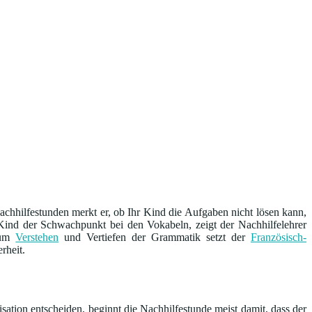
chhilfestunden merkt er, ob Ihr Kind die Aufgaben nicht lösen kann,
m Kind der Schwachpunkt bei den Vokabeln, zeigt der Nachhilfelehrer
 Zum
Verstehen
und Vertiefen der Grammatik setzt der
Französisch-
rheit.
sation entscheiden, beginnt die Nachhilfestunde meist damit, dass der