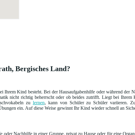
rath, Bergisches Land?
i Ihrem Kind besteht. Bei der Hausaufgabenhilfe oder während der Na
ik nicht richtig beherrscht oder ob beides zutrifft. Liegt bei Ihre
sischvokabeln zu
lernen
, kann von Schüler zu Schüler variieren.
bungen ein. Auf diese Weise gewinnt Ihr Kind wieder schnell an Siche
 oder Nachhilfe in einer Gruppe, privat zu Hause oder für eine Organi