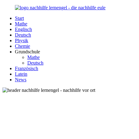
Zurück
zum
Start
Inhalt
Nachhilfe-
Unsere
Mathe
Lernengel.de
Nachhilfe-
Englisch
Eule
Deutsch
berät
Physik
Sie
Chemie
zum
Grundschule
Thema
Mathe
Nachhilfe
Deutsch
–
Französisch
Damit
Latein
Lernen
News
wieder
Spaß
macht!