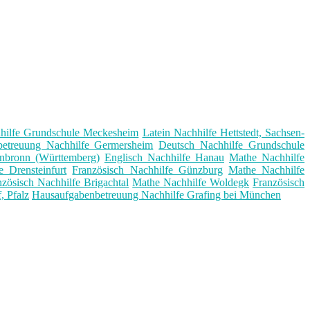
hilfe Grundschule Meckesheim
Latein Nachhilfe Hettstedt, Sachsen-
betreuung Nachhilfe Germersheim
Deutsch Nachhilfe Grundschule
nbronn (Württemberg)
Englisch Nachhilfe Hanau
Mathe Nachhilfe
 Drensteinfurt
Französisch Nachhilfe Günzburg
Mathe Nachhilfe
nzösisch Nachhilfe Brigachtal
Mathe Nachhilfe Woldegk
Französisch
, Pfalz
Hausaufgabenbetreuung Nachhilfe Grafing bei München