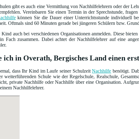
ulen gibt es auch eine Vermittlung von Nachhilfelehrern oder der Leh
empfehlen. Vereinbaren Sie einen Termin in der Sprechstunde, frage
achhilfe
können Sie die Dauer einer Unterrichtsstunde individuell 
heit. Oftmals sind 60 Minuten gerade bei jüngeren Schülern bzw. Grun
r Kind auch bei verschiedenen Organisationen anmelden. Diese bieten
ein Fach zusammen. Dabei achtet der Nachhilfelehrer auf eine ang
ler.
e ich in Overath, Bergisches Land einen ers
normal, dass Ihr Kind im Laufe seiner Schulzeit
Nachhilfe
benötigt. Dab
iner weiterführenden Schule wie der Regelschule, Realschule, Gesamt
cht, private Nachhilfe oder Nachhilfe über eine Organisation. Aufgru
 einem Nachhilfelehrer.