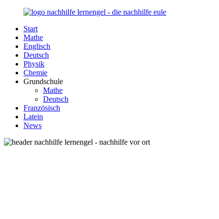
Zurück
zum
Start
Inhalt
Nachhilfe-
Unsere
Mathe
Lernengel.de
Nachhilfe-
Englisch
Eule
Deutsch
berät
Physik
Sie
Chemie
zum
Grundschule
Thema
Mathe
Nachhilfe
Deutsch
–
Französisch
Damit
Latein
Lernen
News
wieder
Spaß
macht!