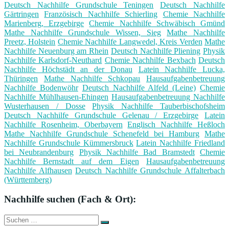
Deutsch Nachhilfe Grundschule Teningen
Deutsch Nachhilfe
Gärtringen
Französisch Nachhilfe Schierling
Chemie Nachhilfe
Marienberg, Erzgebirge
Chemie Nachhilfe Schwäbisch Gmünd
Mathe Nachhilfe Grundschule Wissen, Sieg
Mathe Nachhilfe
Preetz, Holstein
Chemie Nachhilfe Langwedel, Kreis Verden
Mathe
Nachhilfe Neuenburg am Rhein
Deutsch Nachhilfe Pliening
Physik
Nachhilfe Karlsdorf-Neuthard
Chemie Nachhilfe Bexbach
Deutsch
Nachhilfe Höchstädt an der Donau
Latein Nachhilfe Lucka,
Thüringen
Mathe Nachhilfe Schkopau
Hausaufgabenbetreuung
Nachhilfe Bodenwöhr
Deutsch Nachhilfe Alfeld (Leine)
Chemie
Nachhilfe Mühlhausen-Ehingen
Hausaufgabenbetreuung Nachhilfe
Wusterhausen / Dosse
Physik Nachhilfe Tauberbischofsheim
Deutsch Nachhilfe Grundschule Gelenau / Erzgebirge
Latein
Nachhilfe Rosenheim, Oberbayern
Englisch Nachhilfe Heßloch
Mathe Nachhilfe Grundschule Schenefeld bei Hamburg
Mathe
Nachhilfe Grundschule Kümmersbruck
Latein Nachhilfe Friedland
bei Neubrandenburg
Physik Nachhilfe Bad Bramstedt
Chemie
Nachhilfe Bernstadt auf dem Eigen
Hausaufgabenbetreuung
Nachhilfe Alfhausen
Deutsch Nachhilfe Grundschule Affalterbach
(Württemberg)
Nachhilfe suchen (Fach & Ort):
Suche
Suchen
nach: