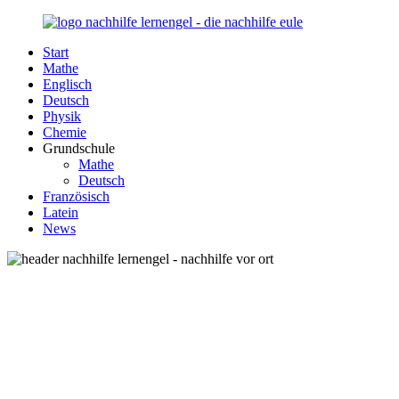
Zurück
zum
Start
Inhalt
Nachhilfe-
Unsere
Mathe
Lernengel.de
Nachhilfe-
Englisch
Eule
Deutsch
berät
Physik
Sie
Chemie
zum
Grundschule
Thema
Mathe
Nachhilfe
Deutsch
–
Französisch
Damit
Latein
Lernen
News
wieder
Spaß
macht!