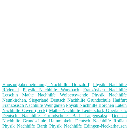
Hausaufgabenbetreuung Nachhilfe Donzdorf
Physik Nachhilfe
Rödental
Physik Nachhilfe Wurzbach
Französisch Nachhilfe
Letschin
Mathe Nachhilfe Wolpertswende
Physik Nachhilfe
Neunkirchen, Siegerland
Deutsch Nachhilfe Grundschule Haßfurt
Französisch Nachhilfe Weingarten
Physik Nachhilfe Borchen
Latein
Nachhilfe Owen (Teck)
Mathe Nachhilfe Leutersdorf, Oberlausitz
Deutsch Nachhilfe Grundschule Bad Langensalza
Deutsch
Nachhilfe Grundschule Hamminkeln
Deutsch Nachhilfe Roßlau
Physik Nachhilfe Barth
Physik Nachhilfe Edingen-Neckarhausen