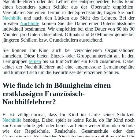
Nachhilfelehrern oder der Lehrer des entsprechenden Fachs kann
einen besonders guten Schüler aus der Oberstufe empfehlen.
Vereinbaren Sie einen Termin in der Sprechstunde, fragen Sie nach
Nachhilfe
und nach den Lücken aus Sicht des Lehrers. Bei der
privaten
Nachhilfe
können Sie die Dauer einer Unterrichtsstunde
individuell bestimmen. Wir empfehlen bei eine Dauer von 60 bis 90
Minuten pro Unterrichtseinheit. Oftmals sind 60 Minuten gerade bei
jüngeren Schülern bzw. Grundschülern ausreichend.
Sie können Ihr Kind auch bei verschiedenen Organisationen
anmelden. Diese bieten Einzel- oder Gruppenunterricht an. In den
Lerngruppen
lernen
bis zu fünf Schüler ein Fach zusammen. Dabei
achtet der Nachhilfelehrer auf eine angemessene Lernatmosphäre
und kümmert sich um die Bedürfnisse der einzelnen Schüler.
Wie finde ich in Bönnigheim einen
erstklassigen Französisch-
Nachhilfelehrer?
Es ist völlig normal, dass Ihr Kind im Laufe seiner Schulzeit
Nachhilfe
benötigt. Dabei spielt es keine Rolle, ob Ihr Kind noch
zur Grundschule geht oder bereits auf einer weiterführenden Schule
wie der Regelschule, Realschule, Gesamtschule oder dem
Gymnasium ist. Entscheiden Sie sich gemeinsam mit ihrem Kind für